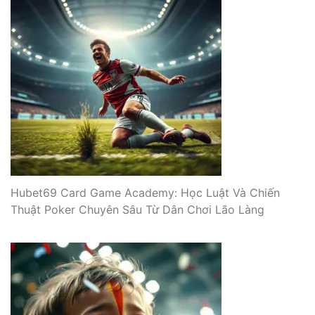
Hubet69 Card Game Academy: Học Luật Và Chiến
Thuật Poker Chuyên Sâu Từ Dân Chơi Lão Làng