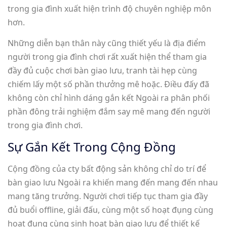
trong gia đình xuất hiện trình độ chuyên nghiệp môn
hơn.
Những diễn bạn thân này cũng thiết yếu là địa điểm
người trong gia đình chơi rất xuất hiện thể tham gia
đầy đủ cuộc chơi bàn giao lưu, tranh tài hẹp cùng
chiếm lấy một số phần thưởng mê hoặc. Điều đấy đã
không còn chỉ hình dáng gắn kết Ngoài ra phân phối
phần đông trải nghiệm đắm say mê mang đến người
trong gia đình chơi.
Sự Gắn Kết Trong Cộng Đồng
Cộng đồng của cty bất động sản không chỉ do trí để
bàn giao lưu Ngoài ra khiến mang đến mang đến nhau
mang tăng trưởng. Người chơi tiếp tục tham gia đầy
đủ buổi offline, giải đấu, cùng một số hoạt đụng cùng
hoạt đụng cùng sinh hoạt bàn giao lưu để thiết kế