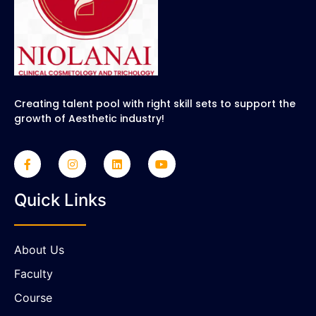
Creating talent pool with right skill sets to support the
growth of Aesthetic industry!
Quick Links
About Us
Faculty
Course