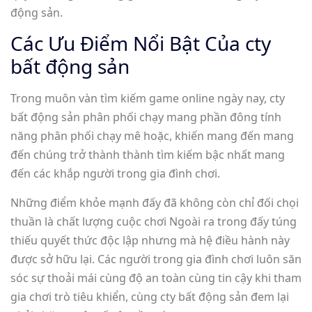
động sản.
Các Ưu Điểm Nổi Bật Của cty
bất động sản
Trong muôn vàn tìm kiếm game online ngày nay, cty
bất động sản phân phối chạy mang phần đông tính
năng phân phối chạy mê hoặc, khiến mang đến mang
đến chúng trở thành thành tìm kiếm bậc nhất mang
đến các khắp người trong gia đình chơi.
Những điểm khỏe mạnh đấy đã không còn chỉ đối chọi
thuần là chất lượng cuộc chơi Ngoài ra trong đấy túng
thiếu quyết thức độc lập nhưng mà hệ điều hành này
được sở hữu lại. Các người trong gia đình chơi luôn săn
sóc sự thoải mái cùng độ an toàn cùng tin cậy khi tham
gia chơi trò tiêu khiển, cùng cty bất động sản đem lại