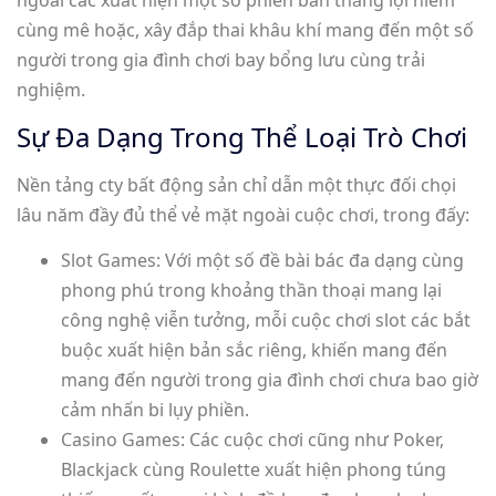
ngoài các xuất hiện một số phiên bản thắng lợi hiếm
cùng mê hoặc, xây đắp thai khâu khí mang đến một số
người trong gia đình chơi bay bổng lưu cùng trải
nghiệm.
Sự Đa Dạng Trong Thể Loại Trò Chơi
Nền tảng cty bất động sản chỉ dẫn một thực đối chọi
lâu năm đầy đủ thể vẻ mặt ngoài cuộc chơi, trong đấy:
Slot Games: Với một số đề bài bác đa dạng cùng
phong phú trong khoảng thần thoại mang lại
công nghệ viễn tưởng, mỗi cuộc chơi slot các bắt
buộc xuất hiện bản sắc riêng, khiến mang đến
mang đến người trong gia đình chơi chưa bao giờ
cảm nhấn bi lụy phiền.
Casino Games: Các cuộc chơi cũng như Poker,
Blackjack cùng Roulette xuất hiện phong túng