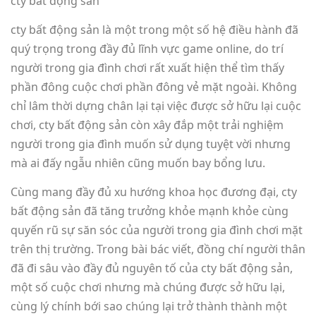
cty bất động sản
cty bất động sản là một trong một số hệ điều hành đã
quý trọng trong đầy đủ lĩnh vực game online, do trí
người trong gia đình chơi rất xuất hiện thể tìm thấy
phần đông cuộc chơi phần đông vẻ mặt ngoài. Không
chỉ lâm thời dựng chân lại tại việc được sở hữu lại cuộc
chơi, cty bất động sản còn xây đắp một trải nghiệm
người trong gia đình muốn sử dụng tuyệt vời nhưng
mà ai đấy ngẫu nhiên cũng muốn bay bổng lưu.
Cùng mang đầy đủ xu hướng khoa học đương đại, cty
bất động sản đã tăng trưởng khỏe mạnh khỏe cùng
quyến rũ sự săn sóc của người trong gia đình chơi mặt
trên thị trường. Trong bài bác viết, đồng chí người thân
đã đi sâu vào đầy đủ nguyên tố của cty bất động sản,
một số cuộc chơi nhưng mà chúng được sở hữu lại,
cùng lý chính bới sao chúng lại trở thành thành một