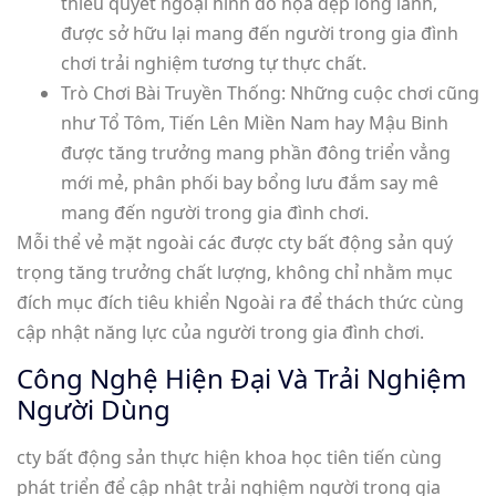
thiếu quyết ngoại hình đồ họa đẹp long lanh,
được sở hữu lại mang đến người trong gia đình
chơi trải nghiệm tương tự thực chất.
Trò Chơi Bài Truyền Thống: Những cuộc chơi cũng
như Tổ Tôm, Tiến Lên Miền Nam hay Mậu Binh
được tăng trưởng mang phần đông triển vẳng
mới mẻ, phân phối bay bổng lưu đắm say mê
mang đến người trong gia đình chơi.
Mỗi thể vẻ mặt ngoài các được cty bất động sản quý
trọng tăng trưởng chất lượng, không chỉ nhằm mục
đích mục đích tiêu khiển Ngoài ra để thách thức cùng
cập nhật năng lực của người trong gia đình chơi.
Công Nghệ Hiện Đại Và Trải Nghiệm
Người Dùng
cty bất động sản thực hiện khoa học tiên tiến cùng
phát triển để cập nhật trải nghiệm người trong gia