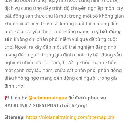
đầy đủ buổi lễ tặng ngay mê hoặc cùng hình thức bệnh
dịch vụ cung ứng đầy trình độ chuyên nghiệp môn, cty
bất động sản thực thụ là một trong một số không gian
không xuất hiện thiên tài không xuất hiện mang đến
một số ai ưa yêu thích cuộc sống game.
cty bất động
sản
không chỉ phân phối niềm vui qua đã từng cuộc
chơi Ngoài ra xây đắp một số trải nghiệm đáng nhớ
mang đến người trong gia đình chơi. cty bất động sản
nghiễm nhiên đã còn tăng trưởng khỏe mạnh khỏe
mặt cạnh đấy lâu năm, chứa cất phân phối phần đông
điều không ngờ mang đến đồng chí người trong gia
đình chơi.
Liên hệ
@subdomaingov
để được phục vụ
BACKLINK / GUESTPOST chất lượng!
Sitemap:
https://niolanaitraining.com/sitemap.xml