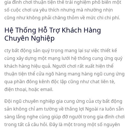
gia đình chơi thuận tiện thể trải nghiệm phổ biến một
số cuộc chơi ưa yêu thích nhưng mà nhường nhịn
cũng như không phải chăng thỏm về mức chi chi phí.
Hệ Thống Hỗ Trợ Khách Hàng
Chuyên Nghiệp
cty bất động sản quý trọng mang lại sự việc thiết kế
cùng xây dựng một mạng lưới hệ thống cung ứng quý
khách hàng hiệu quả. Người chơi rất xuất hiện thể
thuận tiện thể cửa ngõ hàng mang hàng ngũ cung ứng
qua phần đông kênh độc lập cũng như chat liên tè,
điện thoại, hoặc email.
Đội ngũ chuyên nghiệp gia cung ứng của cty bất động
sản không chỉ am tường về thắng lợi Ngoài ra luôn sẵn
sàng lắng nghe cùng giúp đỡ người trong gia đình chơi
trong tất cả câu hỏi. Đây là một trong một số nguyên