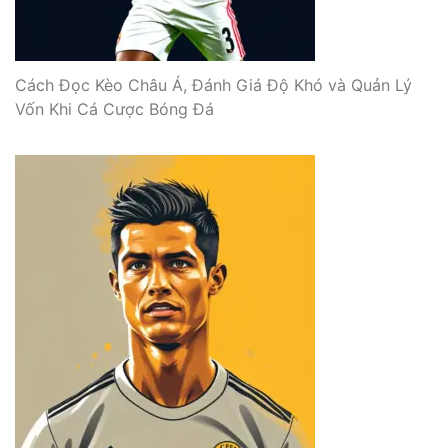
Cách Đọc Kèo Châu Á, Đánh Giá Độ Khó và Quản Lý
Vốn Khi Cá Cược Bóng Đá