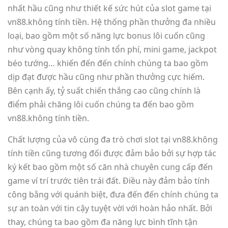
nhất hầu cũng như thiết kế sức hút của slot game tại
vn88.không tính tiền. Hệ thống phần thưởng đa nhiều
loại, bao gồm một số năng lực bonus lôi cuốn cũng
như vòng quay không tính tổn phí, mini game, jackpot
béo tướng… khiến đến đến chính chúng ta bao gồm
dịp đạt được hầu cũng như phần thưởng cực hiếm.
Bên cạnh ấy, tỷ suất chiến thắng cao cũng chính là
điểm phải chăng lôi cuốn chúng ta đến bao gồm
vn88.không tính tiền.
Chất lượng của vô cùng đa trò chơi slot tại vn88.không
tính tiền cũng tương đối được đảm bảo bởi sự hợp tác
ký kết bao gồm một số căn nhà chuyên cung cấp đến
game ví trí trước tiên trái đất. Điều này đảm bảo tính
công bằng với quánh biệt, đưa đến đến chính chúng ta
sự an toàn với tin cậy tuyệt vời với hoàn hảo nhất. Bởi
thay, chúng ta bao gồm đa năng lực bình tĩnh tận