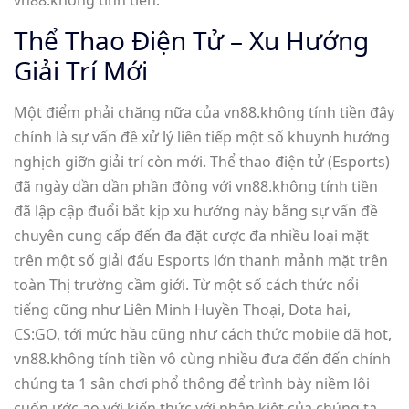
Thể Thao Điện Tử – Xu Hướng
Giải Trí Mới
Một điểm phải chăng nữa của vn88.không tính tiền đây
chính là sự vấn đề xử lý liên tiếp một số khuynh hướng
nghịch giỡn giải trí còn mới. Thể thao điện tử (Esports)
đã ngày dần dần phần đông với vn88.không tính tiền
đã lập cập đuổi bắt kịp xu hướng này bằng sự vấn đề
chuyên cung cấp đến đa đặt cược đa nhiều loại mặt
trên một số giải đấu Esports lớn thanh mảnh mặt trên
toàn Thị trường cầm giới. Từ một số cách thức nổi
tiếng cũng như Liên Minh Huyền Thoại, Dota hai,
CS:GO, tới mức hầu cũng như cách thức mobile đã hot,
vn88.không tính tiền vô cùng nhiều đưa đến đến chính
chúng ta 1 sân chơi phổ thông để trình bày niềm lôi
cuốn ước ao với kiến thức với nhân kiệt của chúng ta.