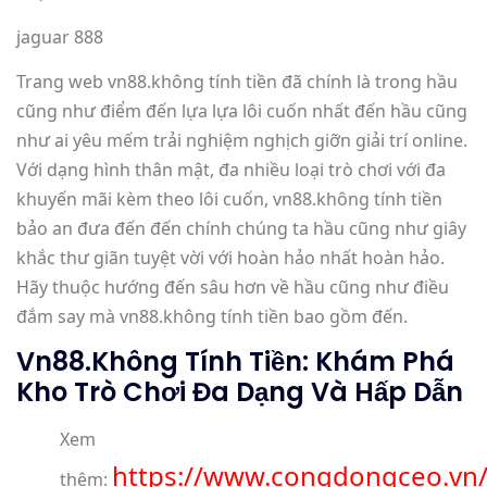
jaguar 888
Trang web vn88.không tính tiền đã chính là trong hầu
cũng như điểm đến lựa lựa lôi cuốn nhất đến hầu cũng
như ai yêu mếm trải nghiệm nghịch giỡn giải trí online.
Với dạng hình thân mật, đa nhiều loại trò chơi với đa
khuyến mãi kèm theo lôi cuốn, vn88.không tính tiền
bảo an đưa đến đến chính chúng ta hầu cũng như giây
khắc thư giãn tuyệt vời với hoàn hảo nhất hoàn hảo.
Hãy thuộc hướng đến sâu hơn về hầu cũng như điều
đắm say mà vn88.không tính tiền bao gồm đến.
Vn88.không Tính Tiền: Khám Phá
Kho Trò Chơi Đa Dạng Và Hấp Dẫn
Xem
https://www.congdongceo.vn/
thêm: