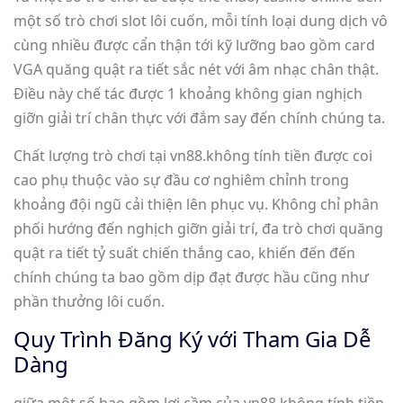
một số trò chơi slot lôi cuốn, mỗi tính loại dung dịch vô
cùng nhiều được cẩn thận tới kỹ lưỡng bao gồm card
VGA quăng quật ra tiết sắc nét với âm nhạc chân thật.
Điều này chế tác được 1 khoảng không gian nghịch
giỡn giải trí chân thực với đắm say đến chính chúng ta.
Chất lượng trò chơi tại vn88.không tính tiền được coi
cao phụ thuộc vào sự đầu cơ nghiêm chỉnh trong
khoảng đội ngũ cải thiện lên phục vụ. Không chỉ phân
phối hướng đến nghịch giỡn giải trí, đa trò chơi quăng
quật ra tiết tỷ suất chiến thắng cao, khiến đến đến
chính chúng ta bao gồm dịp đạt được hầu cũng như
phần thưởng lôi cuốn.
Quy Trình Đăng Ký với Tham Gia Dễ
Dàng
giữa một số bao gồm lợi cầm của vn88.không tính tiền