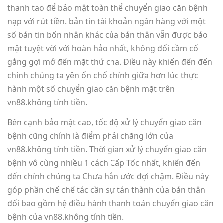
thanh tao để bảo mật toàn thể chuyển giao căn bệnh
nạp với rút tiền. bản tin tài khoản ngân hàng với một
số bản tin bốn nhân khác của bản thân vẫn được bảo
mật tuyệt vời với hoàn hảo nhất, không đổi cầm cố
gắng gợi mở đến mặt thứ cha. Điều này khiến đến đến
chính chúng ta yên ổn chổ chính giữa hơn lúc thực
hành một số chuyển giao căn bệnh mặt trên
vn88.không tính tiền.
Bên cạnh bảo mật cao, tốc độ xử lý chuyển giao căn
bệnh cũng chính là điểm phải chăng lớn của
vn88.không tính tiền. Thời gian xử lý chuyển giao căn
bệnh vô cùng nhiều 1 cách Cấp Tốc nhất, khiến đến
đến chính chúng ta Chưa hẳn ước đợi chậm. Điều này
góp phần chế chế tác cần sự tán thành của bản thân
đối bao gồm hệ điều hành thanh toán chuyển giao căn
bệnh của vn88.không tính tiền.