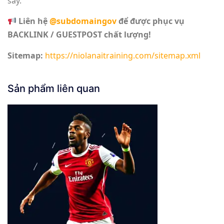
say.
Liên hệ
@subdomaingov
để được phục vụ
BACKLINK / GUESTPOST chất lượng!
Sitemap:
https://niolanaitraining.com/sitemap.xml
Sản phẩm liên quan