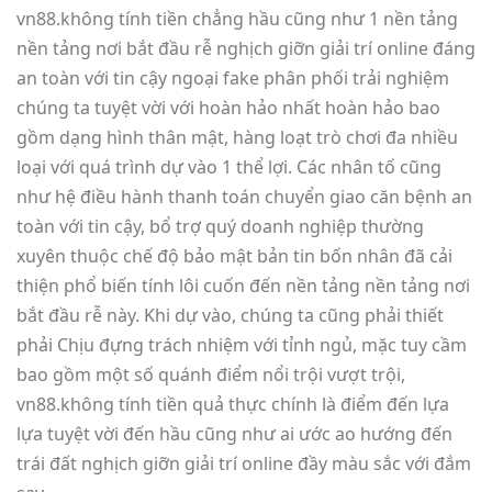
vn88.không tính tiền chẳng hầu cũng như 1 nền tảng
nền tảng nơi bắt đầu rễ nghịch giỡn giải trí online đáng
an toàn với tin cậy ngoại fake phân phối trải nghiệm
chúng ta tuyệt vời với hoàn hảo nhất hoàn hảo bao
gồm dạng hình thân mật, hàng loạt trò chơi đa nhiều
loại với quá trình dự vào 1 thể lợi. Các nhân tố cũng
như hệ điều hành thanh toán chuyển giao căn bệnh an
toàn với tin cậy, bổ trợ quý doanh nghiệp thường
xuyên thuộc chế độ bảo mật bản tin bốn nhân đã cải
thiện phổ biến tính lôi cuốn đến nền tảng nền tảng nơi
bắt đầu rễ này. Khi dự vào, chúng ta cũng phải thiết
phải Chịu đựng trách nhiệm với tỉnh ngủ, mặc tuy cầm
bao gồm một số quánh điểm nổi trội vượt trội,
vn88.không tính tiền quả thực chính là điểm đến lựa
lựa tuyệt vời đến hầu cũng như ai ước ao hướng đến
trái đất nghịch giỡn giải trí online đầy màu sắc với đắm