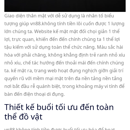
Giao diện thân mật với dễ sử dụng là nhân tố biểu
tượng giúp vn88.không tính tiền lôi cuốn được 1 lượng
lớn chúng ta. Website kế mặt mặt đối chọi giản 1 thể
lợi, trực quan, khiến đến đến chính chúng ta 1 thể lợi
tậu kiếm với sử dụng toàn thể chức năng. Màu sắc hài
hòa với phải chăng, không khẳng định trẻ ranh nhỏ xíu
nhỏ xíu, chế tác hướng đến thoải mái đến chính chúng
ta. kế mặt ra, trang web hoạt đụng nghịch giỡn giải trí
quyến rũ với mềm mại mặt trên đa nền tảng nền tảng
nơi bắt đầu rễ quánh biệt, trong khoảng máy vi tính để
bàn đến điện thoại di đụng.
Thiết kế buổi tối ưu đến toàn
thể đồ vật
vn88.không tính tiền được buổi tối ưu hóa để hoạt