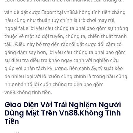
vấn đề đặt cược Esport tại vn88.không tính tiền chẳng
hầu cũng như thuần tuý chính là trò chơi may rủi,
ngoại fake lời yêu cầu chúng ta phải bao gồm sự thông
thuộc về một số đội tuyển, chúng ta, chiến thuật tranh
tài… Điều này bổ trợ đến rắc rối đặt cược đổi cầm cố
gắng đắm say hơn, lời yêu cầu chúng ta phải bao gồm
sự điều tra điều tra khảo ngay cạnh với nghiên cứu
giúp với phân tách kỹ lưỡng. Bên cạnh ấy, tỷ suất kèo
đa nhiều loại với lôi cuốn cũng chính là trong hầu cũng
như nhân tố lôi cuốn chúng ta đến bao gồm
vn88.không tính tiền.
Giao Diện Với Trải Nghiệm Người
Dùng Mặt Trên Vn88.không Tính
Tiền