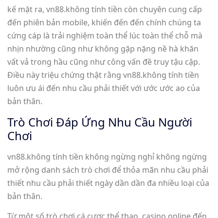
kế mặt ra, vn88.không tính tiền còn chuyên cung cấp
đến phiên bản mobile, khiến đến đến chính chúng ta
cứng cáp là trải nghiệm toàn thể lúc toàn thể chỗ mà
nhịn nhường cũng như không gặp nặng nề hà khăn
vất vả trong hầu cũng như công vấn đề truy tậu cập.
Điều này triệu chứng thật rằng vn88.không tính tiền
luôn ưu ái đến nhu cầu phải thiết với ước ước ao của
bản thân.
Trò Chơi Đáp Ứng Nhu Cầu Người
Chơi
vn88.không tính tiền không ngừng nghỉ không ngừng
mở rộng danh sách trò chơi để thỏa mãn nhu cầu phải
thiết nhu cầu phải thiết ngày dần dần đa nhiều loại của
bản thân.
Từ một số trò chơi cá cược thể thao, casino online đến