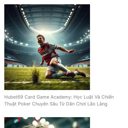
Hubet69 Card Game Academy: Học Luật Và Chiến
Thuật Poker Chuyên Sâu Từ Dân Chơi Lão Làng