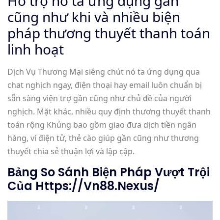
Hỗ trợ nó ta ứng dụng gần
cũng như khi và nhiều biện
pháp thương thuyết thanh toán
linh hoạt
Dịch Vụ Thương Mại siêng chút nó ta ứng dụng qua
chat nghịch ngay, điện thoại hay email luôn chuẩn bị
sẵn sàng viện trợ gần cũng như chủ đề của người
nghịch. Mặt khác, nhiều quy định thương thuyết thanh
toán rộng Khủng bao gồm giao đưa dịch tiền ngân
hàng, ví điện tử, thẻ cào giúp gần cũng như thương
thuyết chia sẻ thuận lợi và lập cập.
Bảng So Sánh Biện Pháp Vượt Trội
Của Https://vn88.nexus/