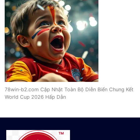
78win-b2.com Cập Nhật Toàn Bộ Diễn Biến Chung Kết
World Cup 2026 Hấp Dẫn