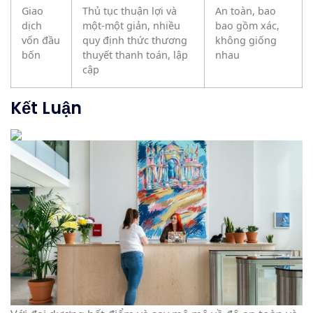
Giao
Thủ tục thuận lợi và
An toàn, bao
dịch
một-một giản, nhiều
bao gồm xác,
vốn đầu
quy định thức thương
không giống
bốn
thuyết thanh toán, lập
nhau
cập
Kết Luận