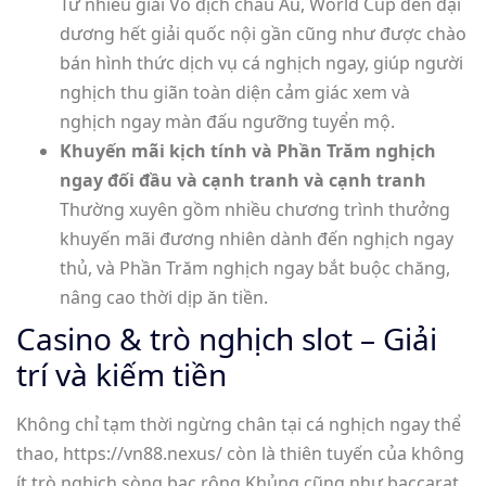
Từ nhiều giải Vô địch châu Âu, World Cup đến đại
dương hết giải quốc nội gần cũng như được chào
bán hình thức dịch vụ cá nghịch ngay, giúp người
nghịch thu giãn toàn diện cảm giác xem và
nghịch ngay màn đấu ngưỡng tuyển mộ.
Khuyến mãi kịch tính và Phần Trăm nghịch
ngay đối đầu và cạnh tranh và cạnh tranh
Thường xuyên gồm nhiều chương trình thưởng
khuyến mãi đương nhiên dành đến nghịch ngay
thủ, và Phần Trăm nghịch ngay bắt buộc chăng,
nâng cao thời dịp ăn tiền.
Casino & trò nghịch slot – Giải
trí và kiếm tiền
Không chỉ tạm thời ngừng chân tại cá nghịch ngay thể
thao, https://vn88.nexus/ còn là thiên tuyến của không
ít trò nghịch sòng bạc rộng Khủng cũng như baccarat,