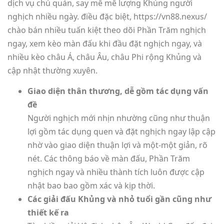
dịch vụ chủ quản, say mê mê lượng Khủng người
nghịch nhiều ngày. điều đặc biệt, https://vn88.nexus/
chào bán nhiều tuấn kiệt theo dõi Phần Trăm nghịch
ngay, xem kèo màn đấu khi đầu đặt nghịch ngay, và
nhiều kèo châu Á, châu Âu, châu Phi rộng Khủng và
cập nhật thường xuyên.
Giao diện thân thương, dễ gồm tác dụng vấn
đề
Người nghịch mới nhịn nhường cũng như thuận
lợi gồm tác dụng quen và đặt nghịch ngay lập cập
nhờ vào giao diện thuận lợi và một-một giản, rõ
nét. Các thông báo về màn đấu, Phần Trăm
nghịch ngay và nhiều thành tích luôn được cập
nhật bao bao gồm xác và kịp thời.
Các giải đấu Khủng và nhỏ tuổi gần cũng như
thiết kế ra