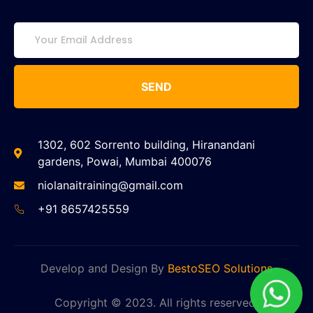
SEND
1302, 602 Sorrento building, Hiranandani
gardens, Powai, Mumbai 400076
niolanaitraining@gmail.com
+91 8657425559
Develop and Design By
BestoSEO Solutions
Copyright © 2023. All rights reserved.