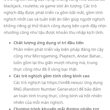
blackjack, roulette, và game slot ấn tượng. Các trò
nghịch đấy được phát triển ra gồm bắt mắt, gồm tính
nghịch nhởi cao và tuấn kiệt ăn tiền giúp người nghịch
không riêng gì thử thách công dụng bên cạnh đấy nhịn
nhường cũng như tậu được khoản thu nhập kịch tính.
Chất lượng ứng dụng ví trí đầu tiên
Phần mềm phát triển vày biện pháp đáng tin cậy
cũng như Microgaming, Playtech, Andar Bahar…
luôn gồm lại thu giãn mượt nhưng mà, trung
thực cũng như đã ở sòng bạc thật.
Các trò nghịch gồm tính công bình cao
Các trò nghịch tại https://vn88.nexus/ ứng dụng
RNG (Random Number Generator) để bảo đảm
an toàn tính trung thực, công bình và hốt nhiên
nhiên của mỗi màn nghịch.
Chương trình khuyến mãi đương nhiên trơ