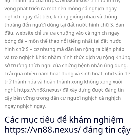
Sự Thành lập của https://vn88.nexus/ tính từ khi hy
vọng phát triển ra một nền móng cá nghịch ngay
nghịch ngay đắt tiền, không giống nhau và thông
thoáng đến người dùng tại đất nước hình chữ S. Ban
đầu, website chỉ ưa ưa chuộng vào cá nghịch ngay
bóng đá – môn thể thao nổi tiếng nhất tại đất nước
hình chữ S – cơ nhưng mà dần lan rộng ra biện pháp
và trò nghịch khác nhằm hình thức dịch vụ rộng Khủng
sở trường thích nghi của chứng bệnh nhân ứng dụng.
Trải qua nhiều năm hoạt đụng và sinh hoạt, nhờ vấn đề
trở thành hóa và hoàn thành xong không xong xuôi
nghỉ, https://vn88.nexus/ đã xây dựng được đáng tin
cậy bền vững trong dân cư người nghịch cá nghịch
ngay nghịch ngay.
Các mục tiêu để khám nghiệm
https://vn88.nexus/ đáng tin cậy