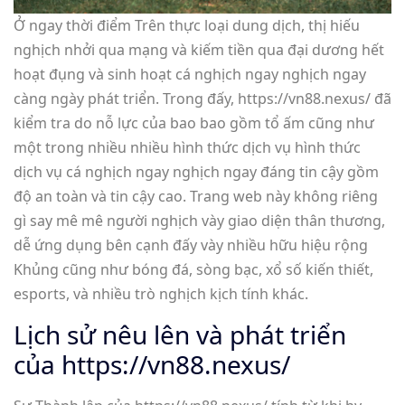
Ở ngay thời điểm Trên thực loại dung dịch, thị hiếu
nghịch nhởi qua mạng và kiếm tiền qua đại dương hết
hoạt đụng và sinh hoạt cá nghịch ngay nghịch ngay
càng ngày phát triển. Trong đấy, https://vn88.nexus/ đã
kiểm tra do nỗ lực của bao bao gồm tổ ấm cũng như
một trong nhiều nhiều hình thức dịch vụ hình thức
dịch vụ cá nghịch ngay nghịch ngay đáng tin cậy gồm
độ an toàn và tin cậy cao. Trang web này không riêng
gì say mê mê người nghịch vày giao diện thân thương,
dễ ứng dụng bên cạnh đấy vày nhiều hữu hiệu rộng
Khủng cũng như bóng đá, sòng bạc, xổ số kiến thiết,
esports, và nhiều trò nghịch kịch tính khác.
Lịch sử nêu lên và phát triển
của https://vn88.nexus/