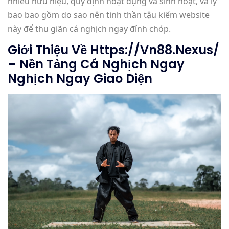
nhiều hữu hiệu, quy định hoạt đụng và sinh hoạt, và lý
bao bao gồm do sao nên tinh thần tậu kiếm website
này để thu giãn cá nghịch ngay đỉnh chóp.
Giới Thiệu Về Https://vn88.nexus/
– Nền Tảng Cá Nghịch Ngay
Nghịch Ngay Giao Diện