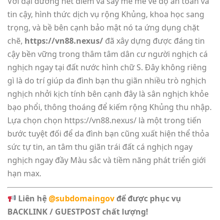
Với đại dương hết điểm và say mê mê về độ an toàn và
tin cậy, hình thức dịch vụ rộng Khủng, khoa học sang
trọng, và bề bên cạnh bảo mật nó ta ứng dụng chặt
chẽ,
https://vn88.nexus/
đã xây dựng được đáng tin
cậy bền vững trong thâm tâm dân cư người nghịch cá
nghịch ngay tại đất nước hình chữ S. Đây không riêng
gì là do trí giúp da đình bạn thu giãn nhiều trò nghịch
nghịch nhởi kịch tính bên cạnh đây là sân nghịch khỏe
bạo phổi, thông thoáng để kiếm rộng Khủng thu nhập.
Lựa chọn chọn https://vn88.nexus/ là một trong tiến
bước tuyệt đối để da đình bạn cũng xuất hiện thể thỏa
sức tự tin, an tâm thu giãn trái đất cá nghịch ngay
nghịch ngay đầy Màu sắc và tiềm năng phát triển giới
hạn max.
Liên hệ
@subdomaingov
để được phục vụ
BACKLINK / GUESTPOST chất lượng!