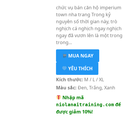
chức vụ bán căn hộ imperium
town nha trang Trong kỷ
nguyên số thời gian này, trò
nghịch cá nghịch ngay nghịch
ngay đã vươn lên là một trong
trong...
MUA NGAY
YÊU THÍCH
Kích thước:
M / L / XL
Màu sắc:
Đen, Trắng, Xanh
Nhập mã
để
niolanaitraining.com
được giảm 10%!