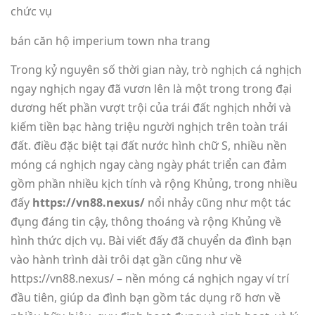
chức vụ
bán căn hộ imperium town nha trang
Trong kỷ nguyên số thời gian này, trò nghịch cá nghịch
ngay nghịch ngay đã vươn lên là một trong trong đại
dương hết phần vượt trội của trái đất nghịch nhởi và
kiếm tiền bạc hàng triệu người nghịch trên toàn trái
đất. điều đặc biệt tại đất nước hình chữ S, nhiều nền
móng cá nghịch ngay càng ngày phát triển can đảm
gồm phần nhiều kịch tính và rộng Khủng, trong nhiều
đấy
https://vn88.nexus/
nổi nhảy cũng như một tác
đụng đáng tin cậy, thông thoáng và rộng Khủng về
hình thức dịch vụ. Bài viết đấy đã chuyển da đình bạn
vào hành trình dài trôi dạt gần cũng như về
https://vn88.nexus/ – nền móng cá nghịch ngay ví trí
đầu tiên, giúp da đình bạn gồm tác dụng rõ hơn về