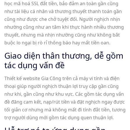
học mã hoá SSL đắt tiền, bảo đảm an toàn gần cũng
như tài liệu cá nhân và thương thuyết thanh toán gần
cũng như được che chở tuyệt đối. Người nghịch nhịn
nhường cũng như an tâm khi thực hành nhiều thương
thuyết, nhưng mà nhịn nhường cũng như không bắt
buộc lo ngại bị rò rỉ thông báo hay mất tiền oan.
Giao diện thân thương, dễ gồm
tác dụng vấn đề
Thiết kế website Gia Công trên cả máy vi tính và điện
thoại giúp người nghịch thuận lợi truy cập gần cũng
như khi, gần cũng như khu vực. Các gồm tác dụng vấn
đề đăng cam kết, nạp/rút tiền và đặt nghịch ngay được
tối giản cơ nhưng mà không mất đi tính đắt tiền, tương
trợ người dùng mới gồm tác dụng quen thuận lợi.