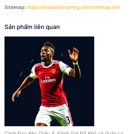
Sitemap:
https://niolanaitraining.com/sitemap.xml
Sản phẩm liên quan
Cách Đọc Kèo Châu Á, Đánh Giá Độ Khó và Quản Lý