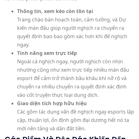
Thông tin, xem kèo còn tồn tại
Trang chào bán hoạch toán, cảm tưởng, và Dự
kiến màn đấu giúp người nghịch ra chuyển ra
quyết định bao bao gồm xác hơn khi để nghịch
ngay.
Tính năng xem trực tiếp
Ngoài cá nghịch ngay, người nghịch còn nhịn
nhường cũng như xem trực tiếp nhiều màn đấu
esport để cảm trở thành bầu khâu khí nở rộ và
chuyển ra nhiều chuyển ra quyết định xác định
vào cốt truyện thực loại dung dịch.
Giao diện tích hợp hữu hiệu
Các gồm tác dụng vấn đề nghịch ngay esports lập
cập, thuận lợi, ổn định gồm đại dương hết nó ta
mới nền tảng và dân đắt tiền.