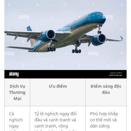
Dịch Vụ
Ưu điểm
Điểm sáng độc
Thương
đáo
Mại
Cá
Tỷ lệ nghịch ngay đối
Phù hợp khắp
nghịch
đầu và cạnh tranh và
cơ thể mới và
ngay
cạnh tranh, rộng
dân siêng