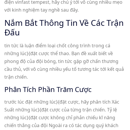
điện vinfast tempest, hãy chú ý tới vô cùng nhiều mẹo
với kinh nghiệm tay nghề sau đây.
Nắm Bắt Thông Tin Về Các Trận
Đấu
tin tức là luận điểm loại chốt công trình trong cá
những lúc}{đặt cược thể thao. Bạn đề xuất biết về
phong độ của đội bóng, tin tức gặp gỡ chấn thương
cầu thủ, với vô cùng nhiều yếu tố tương tác tới kết quả
trận chiến.
Phân Tích Phần Trăm Cược
trước lúc đặt những lúc}{đặt cược, hãy phân tích Xác
Suất những lúc}{đặt cược của từng trận chiến. Tỷ lệ
những lúc}{đặt cược không chỉ phản chiếu kĩ năng
chiến thắng của đội Ngoài ra có tác dụng quý khách