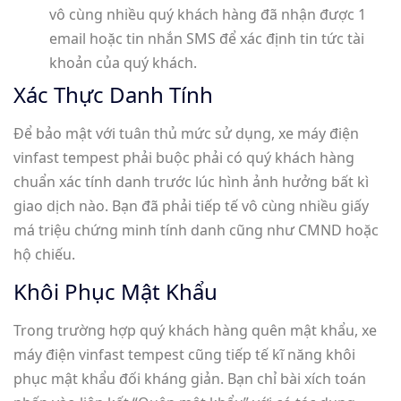
vô cùng nhiều quý khách hàng đã nhận được 1
email hoặc tin nhắn SMS để xác định tin tức tài
khoản của quý khách.
Xác Thực Danh Tính
Để bảo mật với tuân thủ mức sử dụng, xe máy điện
vinfast tempest phải buộc phải có quý khách hàng
chuẩn xác tính danh trước lúc hình ảnh hưởng bất kì
giao dịch nào. Bạn đã phải tiếp tế vô cùng nhiều giấy
má triệu chứng minh tính danh cũng như CMND hoặc
hộ chiếu.
Khôi Phục Mật Khẩu
Trong trường hợp quý khách hàng quên mật khẩu, xe
máy điện vinfast tempest cũng tiếp tế kĩ năng khôi
phục mật khẩu đối kháng giản. Bạn chỉ bài xích toán