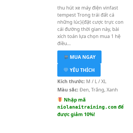
thu hút xe máy điện vinfast
tempest Trong trái đất cá
những lúc}{đặt cược trực con
cái đường thời gian này, bài
xích toán lựa chọn mua 1 hệ
điều...
MUA NGAY
YÊU THÍCH
Kích thước:
M / L / XL
Màu sắc:
Đen, Trắng, Xanh
Nhập mã
để
niolanaitraining.com
được giảm 10%!