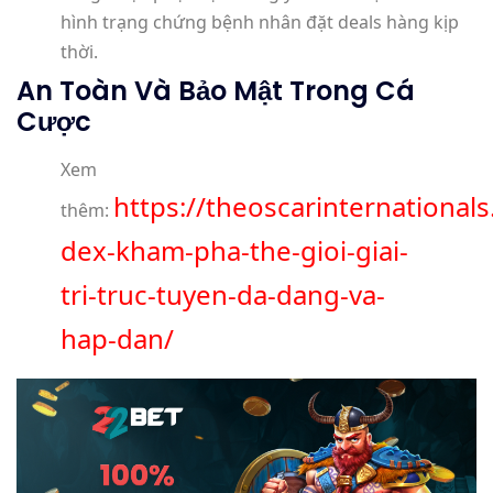
hình trạng chứng bệnh nhân đặt deals hàng kịp
thời.
An Toàn Và Bảo Mật Trong Cá
Cược
Xem
https://theoscarinternationa
thêm:
dex-kham-pha-the-gioi-giai-
tri-truc-tuyen-da-dang-va-
hap-dan/