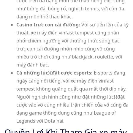
cược trên đa dạng môn thể thao riêng biệt cũng
như bóng đá, bóng rổ, nghịch tennis, với còn đa
dạng môn thể thao khác.
Casino trực con cái đường:
Với sự tiến lên của kỹ
thuật, xe máy điện vinfast tempest cũng phân
phối chiêm ngưỡng với thưởng thức sòng bạc
trực con cái đường nhộn nhịp cùng vô cùng
nhiều trò chơi cũng như blackjack, roulette, với
máy đánh bạc.
Cá những lúc}{đặt cược esports:
E-sports đang
ngày càng nổi tiếng, với xe máy điện vinfast
tempest không quăng quật qua mất thời dịp này.
Người nghịch hình cũng như đặt những lúc}{đặt
cược vào vô cùng nhiều trận chiến của vô cùng đa
dạng game thông dụng cũng như League of
Legends với Dota hai.
Quyền Lợi Khi Tham Gia xe máy