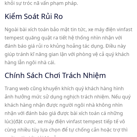
khỏi sự tróc nã vấn phạm pháp.
Kiểm Soát Rủi Ro
Ngoài bài xích toán bảo mật tin tức, xe máy điện vinfast
tempest quăng quật ra tiết hệ thống nhìn nhận với
đánh báo giá rủi ro khủng hoảng tác dụng. Điều này
giúp tránh kĩ năng gian lận với phòng vệ cả quý khách
hàng lẫn ngôi nhà cái.
Chính Sách Chơi Trách Nhiệm
Trang web cũng khuyến khích quý khách hàng hình
ảnh hưởng mức sử dụng nghịch trách nhiệm. Nếu quý
khách hàng nhận được người ngôi nhà không nhìn
nhận với đánh báo giá được bài xích toán cá những
lúc}{đặt cược, xe máy điện vinfast tempest tiếp tế vô
cùng nhiều tùy lựa chọn để tự chống cản hoặc trợ thì