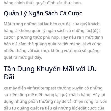
hàng chính thức quyết định xác thực hơn.
Quản Lý Ngân Sách Cá Cược
Một trong những sai lạc béo cực đại của quý khách
hàng là không quản lý ngân sách cá những lúc}{đặt
cược 1 phương thức phù hợp. Hãy nêu ra 1 mức định
báo giá cầm thể quăng quật ra tiết mang lại vô cùng
nhiều tháng với xác thực không vượt quá số quăng
quật ra mức giá đấy.
Tận Dụng Khuyến Mãi với Ưu
Đãi
xe máy điện vinfast tempest thường xuyên có những
sự kiện tặng mê mệt mang lại quý khách hàng. Hãy lợi
dụng những phần thưởng này để cải thiện rộng rãi vốn
đầu tư quăng quật ra tiêu cá những lúc}{đặt cược của