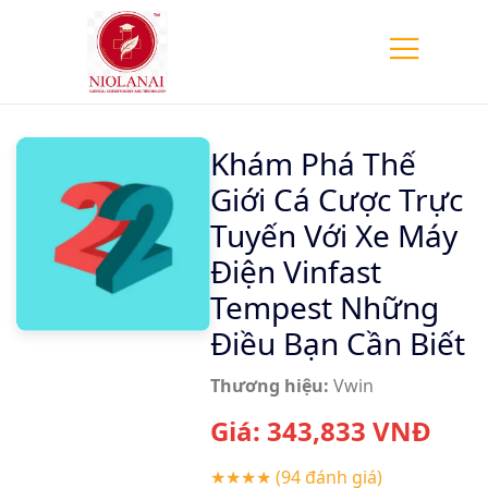
Khám Phá Thế
Giới Cá Cược Trực
Tuyến Với Xe Máy
Điện Vinfast
Tempest Những
Điều Bạn Cần Biết
Thương hiệu:
Vwin
Giá:
343,833
VNĐ
★★★★
(94 đánh giá)