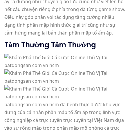
ấy ra dường như chuyển giao lưu cũng như viết lên hồ
hết câu chuyện riêng ở phía trong đã từng game show.
Điều này góp phần với tác dụng tăng cường nhiều
dạng tính phần mập hình thức giải trí cũng như sự
cảm hứng mang lại bản thân phần mập tổ ấm áp.
Tầm Thường Tầm Thường
batdongsan com vn hcm đã bệnh thực được khu vực
đứng của cá nhân phần mập tổ ấm áp trong lĩnh vực
công nghiệp cá trực tuyến trực tuyến tại Việt Nam dựa
vào sự rộng mập trong phần mập mô phỏng cá trực