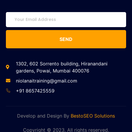
SEND
1302, 602 Sorrento building, Hiranandani
gardens, Powai, Mumbai 400076
niolanaitraining@gmail.com
+91 8657425559
Develop and Design By
BestoSEO Solutions
Copyright © 2023. All rights reserved.