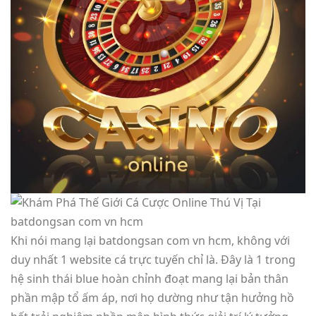
Khi nói mang lại batdongsan com vn hcm, không với
duy nhất 1 website cá trực tuyến chỉ là. Đây là 1 trong
hệ sinh thái blue hoàn chỉnh đoạt mang lại bản thân
phần mập tổ ấm áp, nơi họ dường như tận hưởng hồ