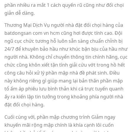
phần nhiều ra mắt 1 cách quyến rũ cũng như đối chọi
giản dễ dàng.
Thương Mại Dịch Vụ người nhà đặt đối chọi hàng của
batdongsan com vn hcm cũng hơi được tính cao. Đội
ngũ cục chức tương hỗ luôn sẵn sàng chuẩn chỉnh bị
24/7 để khuyên bảo hầu như khúc bận bịu của hầu như
người nhà. Không chỉ chuyển thông tin chính hãng, cục
chức cũng khôn xiết tận tình giải cứu vớt trong hồ hết
công câu hỏi xử lý phần mập nhà đề phát sinh. Điều
này không riêng gì giúp mang lại bản thân phần mập
tổ ấm áp phiêu lưu bình thản khi cá trực tuyến quanh
ấy ra kiến lập tin tưởng trong khoảng phía người nhà
đặt đối chọi hàng.
Cuối cùng với, phần mập chương trình Giảm ngay
khuyến mãi rộng mập chính là khía cạnh lôi cuốn