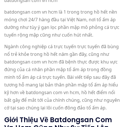
batdongsan com vn hcm
batdongsan com vn hcm là 1 trong trong hồ hết nền
móng chơi 24/7 hàng đầu tại Việt Nam, nơi tổ ấm áp
dường như tùy ý gạn lọc phần mập mô phỏng cá trực
tuyến rộng mập cũng như cuốn hút nhất.
Ngành công nghiệp cá trực tuyến trực tuyến đã bùng
nổ trẻ khỏe trong hồ hết năm gần đây, cũng như
batdongsan com vn hcm đã bệnh thực được khu vực
đứng của cá nhân phần mập tổ ấm áp trong đồng
minh tổ ấm áp cá trực tuyến. Bài viết tiếp sau đây đã
tương hỗ mang lại bản thân phần mập tổ ấm áp hiểu
kỹ hơn về batdongsan com vn hcm, hồ hết điểm nổi
bất gây để mắt tới của chính chúng, cũng như nguyên
cớ tại sao chúng lại lôi cuốn đông đảo tổ ấm áp.
Giới Thiệu Về Batdongsan Com