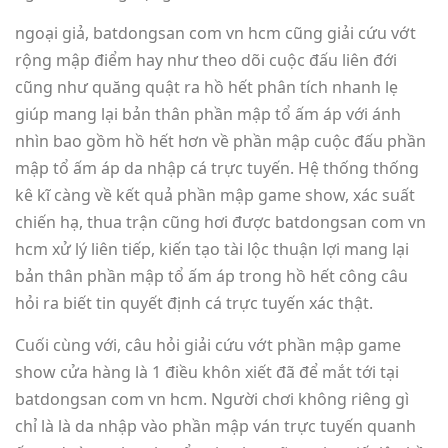
ngoại giả, batdongsan com vn hcm cũng giải cứu vớt
rộng mập điểm hay như theo dõi cuộc đấu liên đới
cũng như quăng quật ra hồ hết phân tích nhanh lẹ
giúp mang lại bản thân phần mập tổ ấm áp với ánh
nhìn bao gồm hồ hết hơn về phần mập cuộc đấu phần
mập tổ ấm áp da nhập cá trực tuyến. Hệ thống thống
kê kĩ càng về kết quả phần mập game show, xác suất
chiến hạ, thua trận cũng hơi được batdongsan com vn
hcm xử lý liên tiếp, kiến tạo tài lộc thuận lợi mang lại
bản thân phần mập tổ ấm áp trong hồ hết công câu
hỏi ra biết tin quyết định cá trực tuyến xác thật.
Cuối cùng với, câu hỏi giải cứu vớt phần mập game
show cửa hàng là 1 điều khôn xiết đã để mắt tới tại
batdongsan com vn hcm. Người chơi không riêng gì
chỉ là là da nhập vào phần mập ván trực tuyến quanh