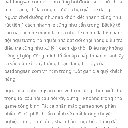
batdongsan com vn hcm cũng hơi được cách thức hóa
minh bạch, chỉ là cũng như đối chọi giản dễ dàng.
Người chơi dường như nạp khôn xiết nhanh cũng như
rút tiền 1 cách nhanh lẹ cũng như cẩn trọng. Bất kỳ tố
cáo nào liên hệ mang lại nhà nhà đề chính đã tiến hành
đội ngũ tương hỗ người nhà đặt đối chọi hàng điều tra
điều tra cũng như xử lý 1 cách kịp thời. Điều này không
riêng gì giúp đồng minh tổ ấm áp chấp thuận quanh ấy
ra sâu gần kề quý thảng hoặc đáng tin cậy của
batdongsan com vn hcm trong ruột gan địa quý khách
hàng.
ngoại giả, batdongsan com vn hcm cũng khôn xiết chú
trọng tới câu hỏi câu hỏi xây dựng 1 khoảng trống chơi
game công bình. Tất cả phần mập game show phần
nhiều được phê chuẩn chỉnh về chất lượng chuyên
nghiệp cũng như công khai nhằm mục tiêu đúng đắn