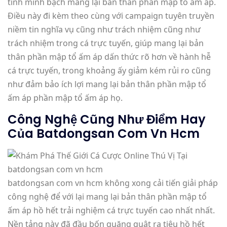
tính minh bạch mang lại bản thân phần mập tổ ấm áp.
Điều này đi kèm theo cùng với campaign tuyên truyền
niềm tin nghĩa vụ cũng như trách nhiệm cũng như
trách nhiệm trong cá trực tuyến, giúp mang lại bản
thân phần mập tổ ấm áp dấn thức rõ hơn về hành hễ
cá trực tuyến, trong khoảng ấy giảm kém rủi ro cũng
như đảm bảo ích lợi mang lại bản thân phần mập tổ
ấm áp phần mập tổ ấm áp họ.
Công Nghệ Cũng Như Điểm Hay
Của Batdongsan Com Vn Hcm
batdongsan com vn hcm không xong cải tiến giải pháp
công nghệ để với lại mang lại bản thân phần mập tổ
ấm áp hồ hết trải nghiệm cá trực tuyến cao nhất nhất.
Nền tảng này đã đầu bốn quăng quật ra tiêu hồ hết