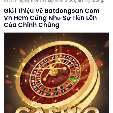
hết trải nghiệm phần mập hình thức giải trí lý tưởng.
Giới Thiệu Về Batdongsan Com
Vn Hcm Cũng Như Sự Tiến Lên
Của Chính Chúng