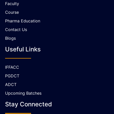
Faculty
Course
Pharma Education
Contact Us
Blogs
Useful Links
IFFACC
PGDCT
ADCT
Upcoming Batches
Stay Connected