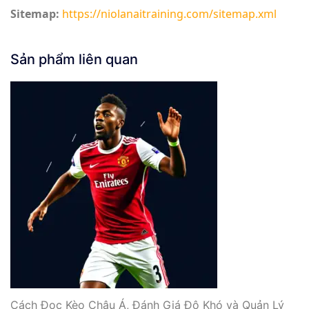
Sitemap:
https://niolanaitraining.com/sitemap.xml
Sản phẩm liên quan
Cách Đọc Kèo Châu Á, Đánh Giá Độ Khó và Quản Lý