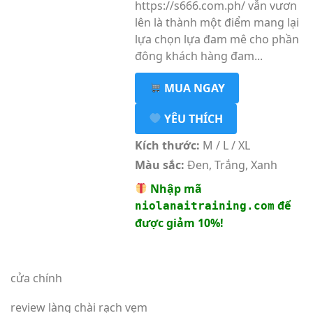
https://s666.com.ph/ vẫn vươn
lên là thành một điểm mang lại
lựa chọn lựa đam mê cho phần
đông khách hàng đam...
MUA NGAY
YÊU THÍCH
Kích thước:
M / L / XL
Màu sắc:
Đen, Trắng, Xanh
Nhập mã
để
niolanaitraining.com
được giảm 10%!
cửa chính
review làng chài rạch vẹm