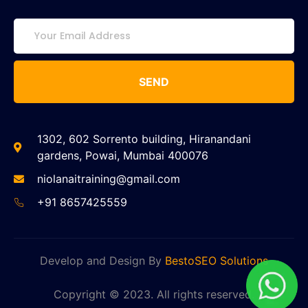
SEND
1302, 602 Sorrento building, Hiranandani
gardens, Powai, Mumbai 400076
niolanaitraining@gmail.com
+91 8657425559
Develop and Design By
BestoSEO Solutions
Copyright © 2023. All rights reserved.