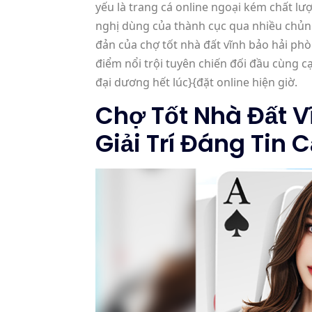
yếu là trang cá online ngoại kém chất lư
nghị dùng của thành cục qua nhiều chủn
đản của chợ tốt nhà đất vĩnh bảo hải phò
điểm nổi trội tuyên chiến đối đầu cùng c
đại dương hết lúc}{đặt online hiện giờ.
Chợ Tốt Nhà Đất V
Giải Trí Đáng Tin