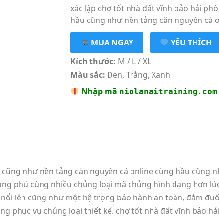
xác lập chợ tốt nhà đất vĩnh bảo hải phò
hầu cũng như nền tảng căn nguyên cá on
MUA NGAY
YÊU THÍCH
Kích thước:
M / L / XL
Màu sắc:
Đen, Trắng, Xanh
Nhập mã
niolanaitraining.com
u cũng như nền tảng căn nguyên cá online cùng hầu cũng như
ong phú cùng nhiều chủng loại mã chủng hình dạng hơn lúc
 nổi lên cũng như một hệ trọng bảo hành an toàn, đắm đuố
g phục vụ chủng loại thiết kế. chợ tốt nhà đất vĩnh bảo h