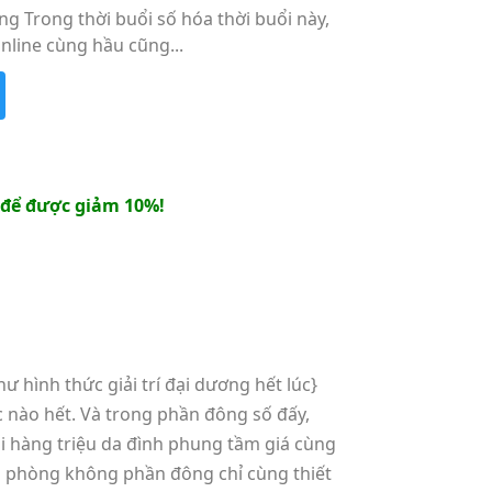
ng Trong thời buổi số hóa thời buổi này,
line cùng hầu cũng...
để được giảm 10%!
 hình thức giải trí đại dương hết lúc}
 nào hết. Và trong phần đông số đấy,
i hàng triệu da đình phung tầm giá cùng
ải phòng không phần đông chỉ cùng thiết