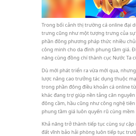
Trong bối cảnh thị trường cá online đại 
trưng cũng như một tượng trưng của sự 
phần đông phương pháp thức nhiều chủng
công minh cho da đình phung tầm giá. Điề
năng cùng đồng chí thành cục Nước Ta c
Dù mới phát triển ra vừa mới qua, nhưng
lược nâng cao trưởng tác dụng thuộc mạn
trong phần đông điều khoản cá online t
khác đang trợ giúp nền tảng căn nguyên
đông cầm, hầu cũng như công nghệ tiên t
phung tầm giá luôn quyến rũ cùng mềm 
Khả năng trở thành tiếp tục cùng sự cập 
đất vĩnh bảo hải phòng luôn tiếp tục trư