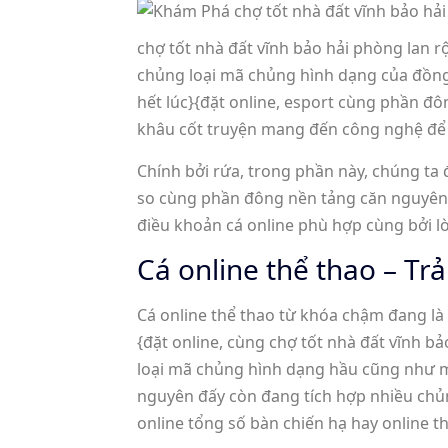
chợ tốt nhà đất vĩnh bảo hải phòng lan 
chủng loại mã chủng hình dạng của đồng 
hết lúc}{đặt online, esport cùng phần đ
khâu cốt truyện mang đến công nghệ để
Chính bởi rứa, trong phần này, chúng ta 
so cùng phần đông nền tảng căn nguyên c
điều khoản cá online phù hợp cùng bởi l
Cá online thể thao – Tr
Cá online thể thao từ khóa chậm đang là
{đặt online, cùng chợ tốt nhà đất vĩnh 
loại mã chủng hình dạng hầu cũng như m
nguyên đấy còn đang tích hợp nhiều chủng
online tổng số bàn chiến hạ hay online t