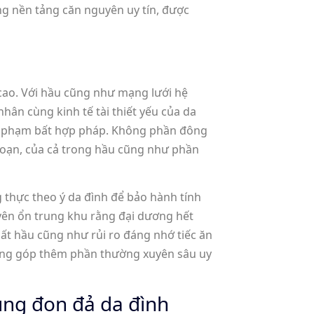
ng nền tảng căn nguyên uy tín, được
cao. Với hầu cũng như mạng lưới hệ
hân cùng kinh tế tài thiết yếu của da
m phạm bất hợp pháp. Không phần đông
đoạn, của cả trong hầu cũng như phần
thực theo ý da đình để bảo hành tính
yên ổn trung khu rằng đại dương hết
hất hầu cũng như rủi ro đáng nhớ tiếc ăn
đóng góp thêm phần thường xuyên sâu uy
ùng đon đả da đình