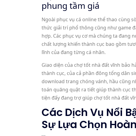
phung tầm giá
Ngoài phục vụ cá online thể thao cùng sò
thức giải trí phổ thông cũng như game đ
hợp. Các phục vụ cơ mà chúng ta đang nó
chất lượng khiến thành cục bao gồm tươ
lĩnh của đang từng cá nhân.
Giao diện của chợ tốt nhà đất vĩnh bảo h
thành cục, của cả phần đông tổng dân sin
download trang chóng vánh, hầu cũng như
toán quăng quật ra tiết giúp thành cục t
tiện đấy đang trợ giúp chợ tốt nhà đất 
Các Dịch Vụ Nổi Bậ
Sự Lựa Chọn Hoàn