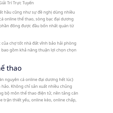
hất hầu cũng như sự đề nghị dùng nhiều
á online thể thao, sòng bạc đại dương
c phần đông được đầu bốn nhất quán từ
t của chợ tốt nhà đất vĩnh bảo hải phòng
ất bao gồm khả năng thuận lợi chọn chọn
hể thao
ăn nguyên cá online đại dương hết lúc}
n hảo. Không chỉ sản xuất nhiều chủng
g bộ môn thể thao điện tử, nền tảng căn
trận thiết yếu, online kèo, online chấp,