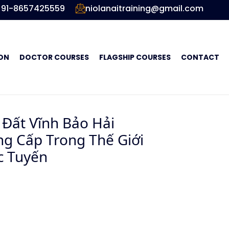
91-8657425559
niolanaitraining@gmail.com
ON
DOCTOR COURSES
FLAGSHIP COURSES
CONTACT
Đất Vĩnh Bảo Hải
g Cấp Trong Thế Giới
ực Tuyến