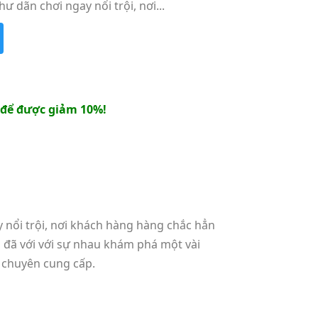
ư dãn chơi ngay nổi trội, nơi...
để được giảm 10%!
y nổi trội, nơi khách hàng hàng chắc hẳn
n đã với với sự nhau khám phá một vài
g chuyên cung cấp.