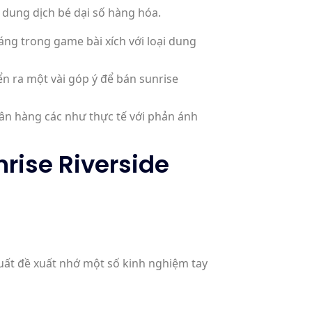
i dung dịch bé dại số hàng hóa.
áng trong game bài xích với loại dung
n ra một vài góp ý để bán sunrise
ân hàng các như thực tế với phản ánh
rise Riverside
xuất đề xuất nhớ một số kinh nghiệm tay