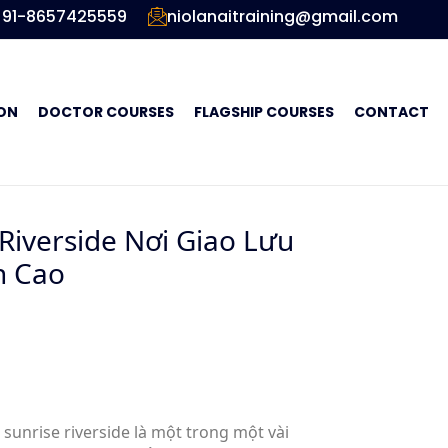
91-8657425559
niolanaitraining@gmail.com
ON
DOCTOR COURSES
FLAGSHIP COURSES
CONTACT
Riverside Nơi Giao Lưu
h Cao
sunrise riverside là một trong một vài