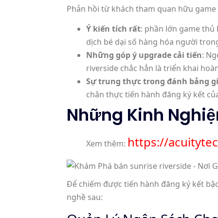
Phản hồi từ khách tham quan hữu game thủ
Ý kiến tích rất
: phần lớn game thủ 
dịch bé dại số hàng hóa người trong
Những góp ý upgrade cải tiến
: Ng
riverside chắc hẳn là triển khai hoà
Sự trung thực trong đánh bảng g
chân thực tiến hành đăng ký kết củ
Những Kinh Nghiệm
https://acuityt
Xem thêm:
Để chiếm được tiến hành đăng ký kết bậc 
nghề sau: