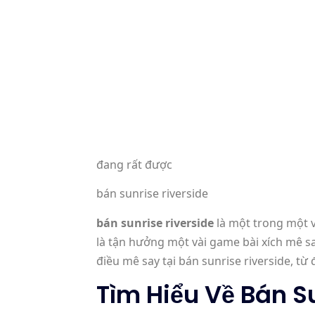
đang rất được
bán sunrise riverside
bán sunrise riverside
là một trong một v
là tận hưởng một vài game bài xích mê s
điều mê say tại bán sunrise riverside, 
Tìm Hiểu Về Bán S