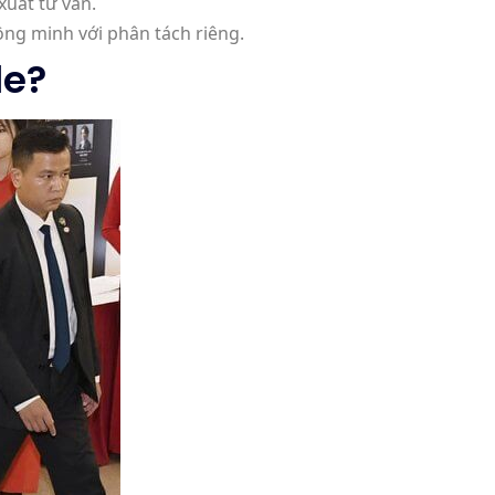
xuất tư vấn.
ông minh với phân tách riêng.
de?