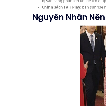
bị sẵn sàng phần lớn khi để trợ giú
Chính sách Fair Play
: bán sunrise 
Nguyên Nhân Nên 