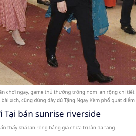
dãn chơi ngay, game thủ thường trông nom lan rộng chi tiết
bài xích, cũng đúng đầy đủ Tặng Ngay Kèm phổ quát điểm 
i Tại bán sunrise riverside
ấn thấy khá lan rộng bảng giá chữa trị làn da tăng.