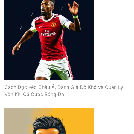
Cách Đọc Kèo Châu Á, Đánh Giá Độ Khó và Quản Lý
Vốn Khi Cá Cược Bóng Đá