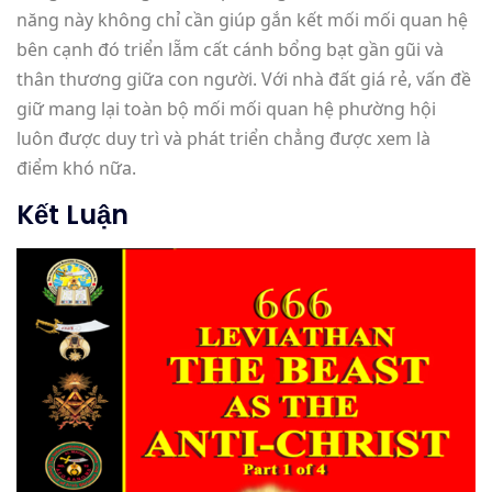
năng này không chỉ cần giúp gắn kết mối mối quan hệ
bên cạnh đó triển lẵm cất cánh bổng bạt gần gũi và
thân thương giữa con người. Với nhà đất giá rẻ, vấn đề
giữ mang lại toàn bộ mối mối quan hệ phường hội
luôn được duy trì và phát triển chẳng được xem là
điểm khó nữa.
Kết Luận