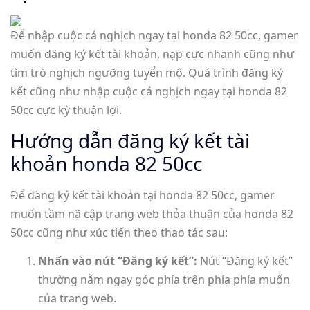
Để nhập cuộc cá nghịch ngay tại honda 82 50cc, gamer
muốn đăng ký kết tài khoản, nạp cực nhanh cũng như
tìm trò nghịch ngưỡng tuyển mộ. Quá trình đăng ký
kết cũng như nhập cuộc cá nghịch ngay tại honda 82
50cc cực kỳ thuận lợi.
Hướng dẫn đăng ký kết tài
khoản honda 82 50cc
Để đăng ký kết tài khoản tại honda 82 50cc, gamer
muốn tầm nã cập trang web thỏa thuận của honda 82
50cc cũng như xúc tiến theo thao tác sau:
Nhấn vào nút “Đăng ký kết”:
Nút “Đăng ký kết”
thường nằm ngay góc phía trên phía phía muốn
của trang web.