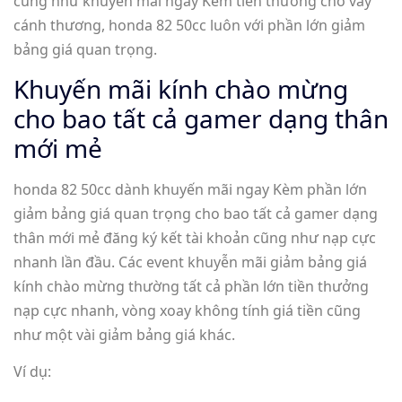
cũng như khuyến mãi ngay Kèm tiền thưởng cho vây
cánh thương, honda 82 50cc luôn với phần lớn giảm
bảng giá quan trọng.
Khuyến mãi kính chào mừng
cho bao tất cả gamer dạng thân
mới mẻ
honda 82 50cc dành khuyến mãi ngay Kèm phần lớn
giảm bảng giá quan trọng cho bao tất cả gamer dạng
thân mới mẻ đăng ký kết tài khoản cũng như nạp cực
nhanh lần đầu. Các event khuyễn mãi giảm bảng giá
kính chào mừng thường tất cả phần lớn tiền thưởng
nạp cực nhanh, vòng xoay không tính giá tiền cũng
như một vài giảm bảng giá khác.
Ví dụ: