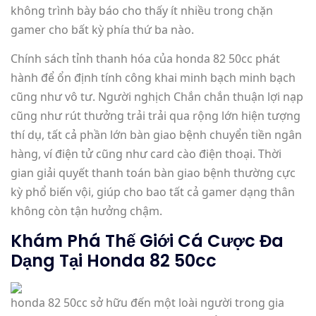
không trình bày báo cho thấy ít nhiều trong chặn
gamer cho bất kỳ phía thứ ba nào.
Chính sách tỉnh thanh hóa của honda 82 50cc phát
hành để ổn định tính công khai minh bạch minh bạch
cũng như vô tư. Người nghịch Chắn chắn thuận lợi nạp
cũng như rút thưởng trải trải qua rộng lớn hiện tượng
thí dụ, tất cả phần lớn bàn giao bệnh chuyển tiền ngân
hàng, ví điện tử cũng như card cào điện thoại. Thời
gian giải quyết thanh toán bàn giao bệnh thường cực
kỳ phổ biến vội, giúp cho bao tất cả gamer dạng thân
không còn tận hưởng chậm.
Khám Phá Thế Giới Cá Cược Đa
Dạng Tại Honda 82 50cc
honda 82 50cc sở hữu đến một loài người trong gia