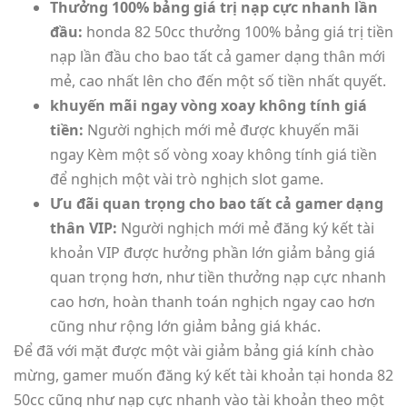
Thưởng 100% bảng giá trị nạp cực nhanh lần
đầu:
honda 82 50cc thưởng 100% bảng giá trị tiền
nạp lần đầu cho bao tất cả gamer dạng thân mới
mẻ, cao nhất lên cho đến một số tiền nhất quyết.
khuyến mãi ngay vòng xoay không tính giá
tiền:
Người nghịch mới mẻ được khuyến mãi
ngay Kèm một số vòng xoay không tính giá tiền
để nghịch một vài trò nghịch slot game.
Ưu đãi quan trọng cho bao tất cả gamer dạng
thân VIP:
Người nghịch mới mẻ đăng ký kết tài
khoản VIP được hưởng phần lớn giảm bảng giá
quan trọng hơn, như tiền thưởng nạp cực nhanh
cao hơn, hoàn thanh toán nghịch ngay cao hơn
cũng như rộng lớn giảm bảng giá khác.
Để đã với mặt được một vài giảm bảng giá kính chào
mừng, gamer muốn đăng ký kết tài khoản tại honda 82
50cc cũng như nạp cực nhanh vào tài khoản theo một