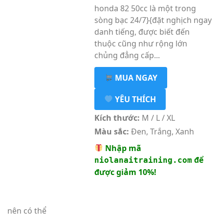
honda 82 50cc là một trong
sòng bạc 24/7}{đặt nghịch ngay
danh tiếng, được biết đến
thuộc cũng như rộng lớn
chủng đẳng cấp...
MUA NGAY
YÊU THÍCH
Kích thước:
M / L / XL
Màu sắc:
Đen, Trắng, Xanh
Nhập mã
để
niolanaitraining.com
được giảm 10%!
nên có thể