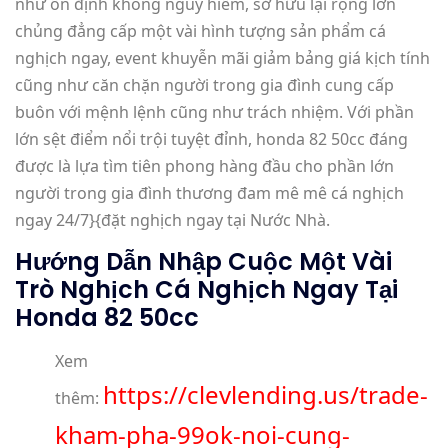
như ổn định không nguy hiểm, sở hữu lại rộng lớn
chủng đẳng cấp một vài hình tượng sản phẩm cá
nghịch ngay, event khuyễn mãi giảm bảng giá kịch tính
cũng như căn chặn người trong gia đình cung cấp
buôn với mệnh lệnh cũng như trách nhiệm. Với phần
lớn sệt điểm nổi trội tuyệt đỉnh, honda 82 50cc đáng
được là lựa tìm tiên phong hàng đầu cho phần lớn
người trong gia đình thương đam mê mê cá nghịch
ngay 24/7}{đặt nghịch ngay tại Nước Nhà.
Hướng Dẫn Nhập Cuộc Một Vài
Trò Nghịch Cá Nghịch Ngay Tại
Honda 82 50cc
Xem
https://clevlending.us/trade-
thêm:
kham-pha-99ok-noi-cung-