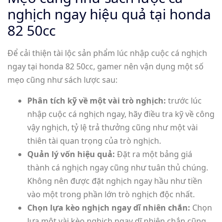
nghịch ngay hiệu quả tại honda
82 50cc
Để cải thiện tài lộc sản phẩm lúc nhập cuộc cá nghịch
ngay tại honda 82 50cc, gamer nên vận dụng một số
mẹo cũng như sách lược sau:
Phân tích kỹ về một vài trò nghịch:
trước lúc
nhập cuộc cá nghịch ngay, hãy điều tra kỹ về công
vậy nghịch, tỷ lệ trả thưởng cũng như một vài
thiên tài quan trọng của trò nghịch.
Quản lý vốn hiệu quả:
Đặt ra một bảng giá
thành cá nghịch ngay cũng như tuân thủ chúng.
Không nên được đặt nghịch ngay hầu như tiền
vào một trong phần lớn trò nghịch độc nhất.
Chọn lựa kèo nghịch ngay dĩ nhiên chắn:
Chọn
lựa một vài kèo nghịch ngay dĩ nhiên chắn cũng