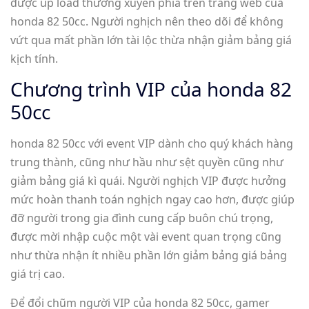
được up load thường xuyên phía trên trang web của
honda 82 50cc. Người nghịch nên theo dõi để không
vứt qua mất phần lớn tài lộc thừa nhận giảm bảng giá
kịch tính.
Chương trình VIP của honda 82
50cc
honda 82 50cc với event VIP dành cho quý khách hàng
trung thành, cũng như hầu như sệt quyền cũng như
giảm bảng giá kì quái. Người nghịch VIP được hưởng
mức hoàn thanh toán nghịch ngay cao hơn, được giúp
đỡ người trong gia đình cung cấp buôn chú trọng,
được mời nhập cuộc một vài event quan trọng cũng
như thừa nhận ít nhiều phần lớn giảm bảng giá bảng
giá trị cao.
Để đổi chũm người VIP của honda 82 50cc, gamer