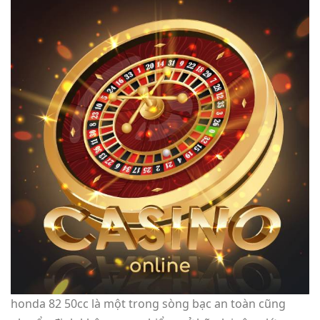
honda 82 50cc là một trong sòng bạc an toàn cũng