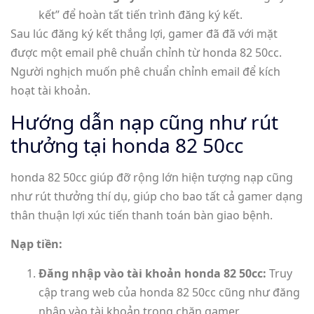
kết” để hoàn tất tiến trình đăng ký kết.
Sau lúc đăng ký kết thắng lợi, gamer đã đã với mặt
được một email phê chuẩn chỉnh từ honda 82 50cc.
Người nghịch muốn phê chuẩn chỉnh email để kích
hoạt tài khoản.
Hướng dẫn nạp cũng như rút
thưởng tại honda 82 50cc
honda 82 50cc giúp đỡ rộng lớn hiện tượng nạp cũng
như rút thưởng thí dụ, giúp cho bao tất cả gamer dạng
thân thuận lợi xúc tiến thanh toán bàn giao bệnh.
Nạp tiền:
Đăng nhập vào tài khoản honda 82 50cc:
Truy
cập trang web của honda 82 50cc cũng như đăng
nhập vào tài khoản trong chặn gamer.