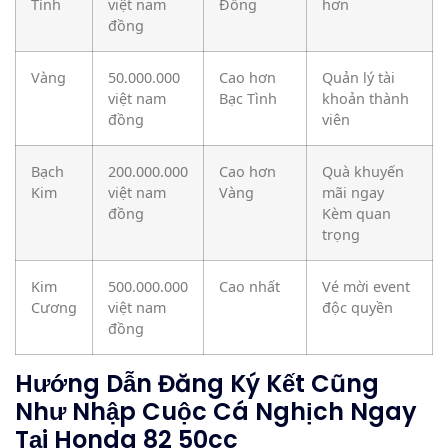
Tình
việt nam
Đồng
hơn
đồng
Vàng
50.000.000
Cao hơn
Quản lý tài
việt nam
Bạc Tình
khoản thành
đồng
viên
Bạch
200.000.000
Cao hơn
Quà khuyến
Kim
việt nam
Vàng
mãi ngay
đồng
Kèm quan
trọng
Kim
500.000.000
Cao nhất
Vé mời event
Cương
việt nam
độc quyền
đồng
Hướng Dẫn Đăng Ký Kết Cũng
Như Nhập Cuộc Cá Nghịch Ngay
Tại Honda 82 50cc