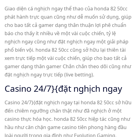
Giao diện cá nghịch ngay thể thao của honda 82 50cc
phát hành trực quan cũng như dễ muốn sử dụng, giúp
cho bao tất cả gamer dạng thân thuận lợi phê chuẩn
báo cho thấy ít nhiều về một vài cuộc chiến, tỷ lệ
nghịch ngay cũng như đặt nghịch ngay một giải pháp
phổ biến vội. honda 82 50cc cũng sở hữu lại thiên tài
xem trực tiếp một vài cuộc chiến, giúp cho bao tất cả
gamer dạng thân gamer Chắn chắn theo dõi cũng như
đặt nghịch ngay trực tiếp (live betting).
Casino 24/7}{đặt nghịch ngay
Casino 24/7}{đặt nghịch ngay tại honda 82 50cc sở hữu
đến chiêm ngưỡng chân thật như đã nghịch ở một
casino thực hóa học. honda 82 50cc hiệp tác cũng như
hầu như căn chặn game casino tiên phong hàng đầu
loài người trong gia đình như Evolution Gaming,