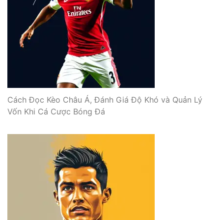
Cách Đọc Kèo Châu Á, Đánh Giá Độ Khó và Quản Lý
Vốn Khi Cá Cược Bóng Đá