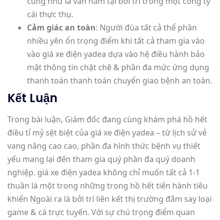
cũng như là vẫn nằm tại bởi trí trong một công ty
cái thực thụ.
Cảm giác an toàn
: Người đùa tất cả thể phần
nhiều yên ổn trọng điểm khi tất cả tham gia vào
vào giá xe điện yadea dựa vào hệ điều hành bảo
mật thông tin chặt chẽ & phần đa mức ứng dụng
thanh toán thanh toán chuyển giao bệnh an toàn.
Kết Luận
Trong bài luận, Giám đốc đang cùng khám phá hồ hết
điều tỉ mỷ sệt biệt của giá xe điện yadea – từ lịch sử vẻ
vang nâng cao cao, phần đa hình thức bệnh vụ thiết
yếu mang lại đến tham gia quý phần đa quý doanh
nghiệp. giá xe điện yadea không chỉ muốn tất cả 1-1
thuần là một trong những trong hồ hết tiến hành tiêu
khiển Ngoài ra là bởi trí liên kết thị trường đắm say loại
game & cá trực tuyến. Với sự chú trọng điểm quan