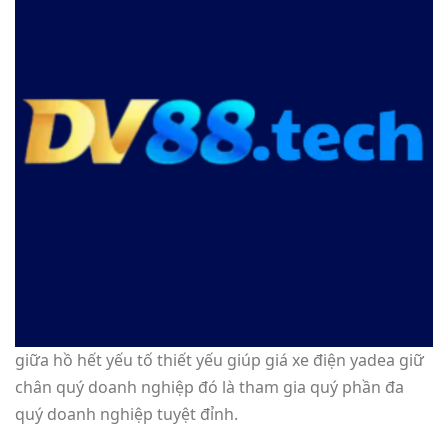
giữa hồ hết yếu tố thiết yếu giúp giá xe điện yadea giữ
chân quý doanh nghiệp đó là tham gia quý phần đa
quý doanh nghiệp tuyệt đỉnh.