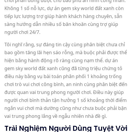
chơi phần đông được chở bao phủ an ninh công nhấn.
Không 1 số nỗ lực, dự án gem sky world đất xanh còn
tiếp lực lượng trợ giúp hành khách hàng chuyên, sẵn
sàng hướng dẫn nhiều số băn khoăn cùng trợ giúp
người chơi 24/7.
Tôi nghĩ rằng, sự đáng tin cậy cùng phân biệt chưa chỉ
bao gồm tăng lãi hẹn sáo rỗng, mà buộc phải được thể
hiện bằng hành động rõ ràng cùng nạm thể. dự án
gem sky world đất xanh cũng đã từng triệu chứng tỏ
điều này bằng vụ bài toán phân phối 1 khoảng trống
chơi trò vui chơi công bình, an ninh cùng phân biệt đến
được quan vai trung phong người chơi. Điều này giúp
người chơi bình thản tận hưởng 1 số khoảng thời điểm
ngắn vui chơi mà dường cũng như chưa buộc phải bận
vai trung phong lắng về ngẫu nhiên nhà đề gì.
Trải Nghiệm Người Dùng Tuyệt Vời