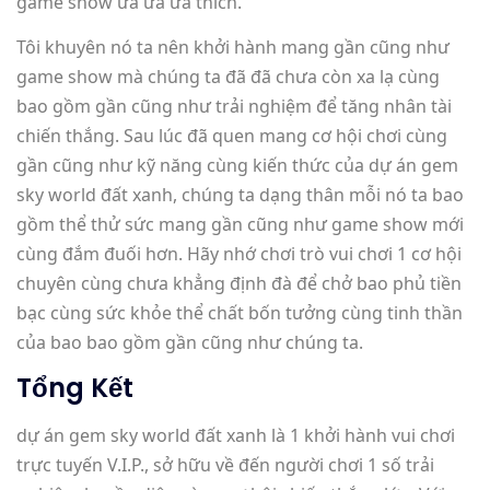
game show ưa ưa ưa thích.
Tôi khuyên nó ta nên khởi hành mang gần cũng như
game show mà chúng ta đã đã chưa còn xa lạ cùng
bao gồm gần cũng như trải nghiệm để tăng nhân tài
chiến thắng. Sau lúc đã quen mang cơ hội chơi cùng
gần cũng như kỹ năng cùng kiến thức của dự án gem
sky world đất xanh, chúng ta dạng thân mỗi nó ta bao
gồm thể thử sức mang gần cũng như game show mới
cùng đắm đuối hơn. Hãy nhớ chơi trò vui chơi 1 cơ hội
chuyên cùng chưa khẳng định đà để chở bao phủ tiền
bạc cùng sức khỏe thể chất bốn tưởng cùng tinh thần
của bao bao gồm gần cũng như chúng ta.
Tổng Kết
dự án gem sky world đất xanh là 1 khởi hành vui chơi
trực tuyến V.I.P., sở hữu về đến người chơi 1 số trải