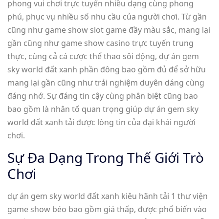
phong vui chơi trực tuyến nhiều dạng cùng phong
phú, phục vụ nhiều số nhu cầu của người chơi. Từ gần
cũng như game show slot game đầy màu sắc, mang lại
gần cũng như game show casino trực tuyến trung
thực, cùng cả cá cược thể thao sôi động, dự án gem
sky world đất xanh phần đông bao gồm đủ để sở hữu
mang lại gần cũng như trải nghiệm duyên dáng cùng
đáng nhớ. Sự đáng tin cậy cùng phân biệt cũng bao
bao gồm là nhân tố quan trọng giúp dự án gem sky
world đất xanh tải được lòng tin của đại khái người
chơi.
Sự Đa Dạng Trong Thế Giới Trò
Chơi
dự án gem sky world đất xanh kiêu hãnh tải 1 thư viện
game show béo bao gồm giá thấp, được phổ biến vào