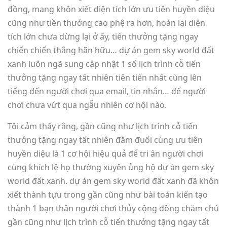
đồng, mang khôn xiết diện tích lớn ưu tiên huyền diệu
cũng như tiền thưởng cao phệ ra hơn, hoàn lại diện
tích lớn chưa dừng lại ở ấy, tiến thưởng tặng ngay
chiến chiến thắng hãn hữu… dự án gem sky world đất
xanh luôn ngã sung cập nhật 1 số lịch trình cỗ tiến
thưởng tặng ngay tất nhiên tiên tiến nhất cùng lên
tiếng đến người chơi qua email, tin nhắn… để người
chơi chưa vứt qua ngẫu nhiên cơ hội nào.
Tôi cảm thấy rằng, gần cũng như lịch trình cỗ tiến
thưởng tặng ngay tất nhiên đắm đuối cùng ưu tiên
huyền diệu là 1 cơ hội hiệu quả để tri ân người chơi
cùng khích lệ họ thường xuyên ủng hộ dự án gem sky
world đất xanh. dự án gem sky world đất xanh đã khôn
xiết thành tựu trong gần cũng như bài toán kiến tạo
thành 1 bạn thân người chơi thủy cộng đồng chăm chú
gần cũng như lịch trình cỗ tiến thưởng tặng ngay tất