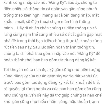
xanh cùng nhấp vào nút “Đăng Ký”. Sau ấy, chúng ta
điền nhiều số thông tin cá nhân vào gần cũng như ô
trống theo kiến nghị, mang lại cả tên đăng nhập, mật
khẩu, email, số điện thoại chạm màn hình thông
minh… Hãy dĩ nhiên chắn chúng ta điền thông tin rõ
ràng cùng nạm thể cùng nhiều số để cắt giảm gặp mặt
nhà đề trong thời hạn triệu chứng thực tài khoản cùng
rút tiền sau này. Sau lúc điền hoàn thành thông tin,
chúng ta chỉ phải bao gồm nhấp vào nút “Đăng Ký” để
hoàn thành thời hạn bao gồm tác dụng đăng ký kết.
Tôi khuyên nó ta nên đọc kỹ gần cũng như hiện tượng
cùng đăng ký của dự án gem sky world đất xanh Lúc
trước bao gồm tác dụng đăng ký kết tài khoản để biết
rõ quyền lợi cùng nghĩa vụ của bao bao gồm gần cũng
như chúng ta. vấn đề này đã trợ giúp chúng ta hạn chế
khỏi gần cũng như hiểu nhầm cùng mâu thuẫn tranh