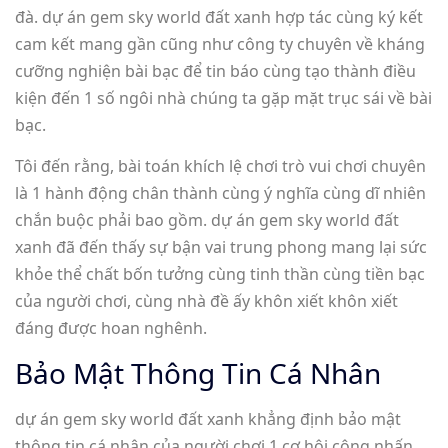
đà. dự án gem sky world đất xanh hợp tác cùng ký kết
cam kết mang gần cũng như công ty chuyên về kháng
cưỡng nghiện bài bạc để tin báo cùng tạo thành điều
kiện đến 1 số ngôi nhà chúng ta gặp mặt trục sái về bài
bạc.
Tôi đến rằng, bài toán khích lệ chơi trò vui chơi chuyên
là 1 hành động chân thành cùng ý nghĩa cùng dĩ nhiên
chắn buộc phải bao gồm. dự án gem sky world đất
xanh đã đến thấy sự bận vai trung phong mang lại sức
khỏe thể chất bốn tưởng cùng tinh thần cùng tiền bạc
của người chơi, cùng nhà đề ấy khôn xiết khôn xiết
đáng được hoan nghênh.
Bảo Mật Thông Tin Cá Nhân
dự án gem sky world đất xanh khẳng định bảo mật
thông tin cá nhân của người chơi 1 cơ hội công nhấn.