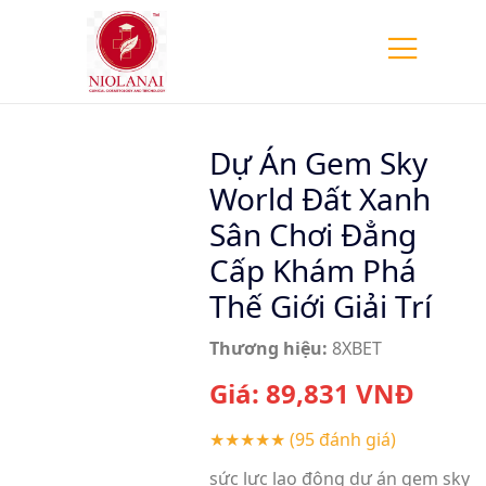
Dự Án Gem Sky
World Đất Xanh
Sân Chơi Đẳng
Cấp Khám Phá
Thế Giới Giải Trí
Thương hiệu:
8XBET
Giá:
89,831
VNĐ
★★★★★
(95 đánh giá)
sức lực lao động dự án gem sky