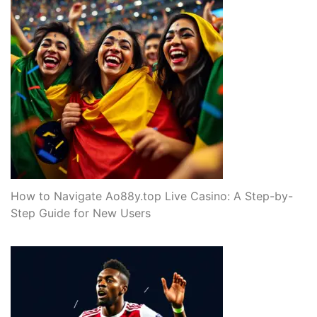
How to Navigate Ao88y.top Live Casino: A Step-by-
Step Guide for New Users