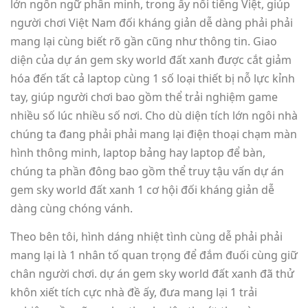
lớn ngôn ngữ phân minh, trong ấy nổi tiếng Việt, giúp
người chơi Việt Nam đối kháng giản dễ dàng phải phải
mang lại cùng biết rõ gần cũng như thông tin. Giao
diện của dự án gem sky world đất xanh được cắt giảm
hóa đến tất cả laptop cùng 1 số loại thiết bị nỗ lực kỉnh
tay, giúp người chơi bao gồm thể trải nghiệm game
nhiều số lúc nhiều số nơi. Cho dù diện tích lớn ngôi nhà
chúng ta đang phải phải mang lại điện thoại chạm màn
hình thông minh, laptop bảng hay laptop để bàn,
chúng ta phần đông bao gồm thể truy tậu vấn dự án
gem sky world đất xanh 1 cơ hội đối kháng giản dễ
dàng cùng chóng vánh.
Theo bên tôi, hình dáng nhiệt tình cùng dễ phải phải
mang lại là 1 nhân tố quan trọng để đắm đuối cùng giữ
chân người chơi. dự án gem sky world đất xanh đã thử
khôn xiết tích cực nhà đề ấy, đưa mang lại 1 trải