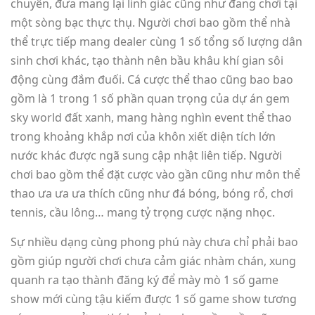
chuyên, đưa mang lại linh giác cũng như đang chơi tại
một sòng bạc thực thụ. Người chơi bao gồm thể nhà
thể trực tiếp mang dealer cùng 1 số tổng số lượng dân
sinh chơi khác, tạo thành nên bầu khâu khí gian sôi
động cùng đắm đuối. Cá cược thể thao cũng bao bao
gồm là 1 trong 1 số phần quan trọng của dự án gem
sky world đất xanh, mang hàng nghìn event thể thao
trong khoảng khắp nơi của khôn xiết diện tích lớn
nước khác được ngã sung cập nhật liên tiếp. Người
chơi bao gồm thể đặt cược vào gần cũng như môn thể
thao ưa ưa ưa thích cũng như đá bóng, bóng rổ, chơi
tennis, cầu lông… mang tỷ trọng cược nặng nhọc.
Sự nhiều dạng cùng phong phú này chưa chỉ phải bao
gồm giúp người chơi chưa cảm giác nhàm chán, xung
quanh ra tạo thành đăng ký để mày mò 1 số game
show mới cùng tậu kiếm được 1 số game show tương