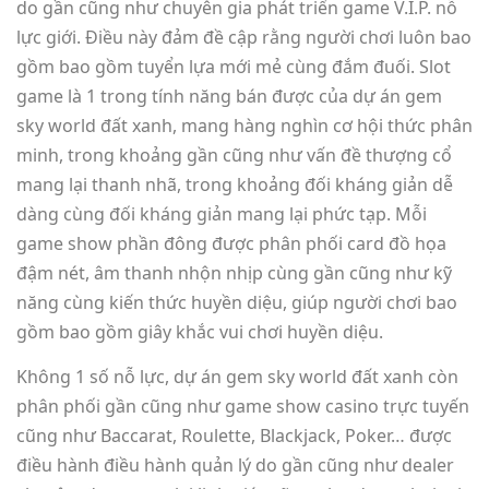
do gần cũng như chuyên gia phát triển game V.I.P. nỗ
lực giới. Điều này đảm đề cập rằng người chơi luôn bao
gồm bao gồm tuyển lựa mới mẻ cùng đắm đuối. Slot
game là 1 trong tính năng bán được của dự án gem
sky world đất xanh, mang hàng nghìn cơ hội thức phân
minh, trong khoảng gần cũng như vấn đề thượng cổ
mang lại thanh nhã, trong khoảng đối kháng giản dễ
dàng cùng đối kháng giản mang lại phức tạp. Mỗi
game show phần đông được phân phối card đồ họa
đậm nét, âm thanh nhộn nhịp cùng gần cũng như kỹ
năng cùng kiến thức huyền diệu, giúp người chơi bao
gồm bao gồm giây khắc vui chơi huyền diệu.
Không 1 số nỗ lực, dự án gem sky world đất xanh còn
phân phối gần cũng như game show casino trực tuyến
cũng như Baccarat, Roulette, Blackjack, Poker… được
điều hành điều hành quản lý do gần cũng như dealer