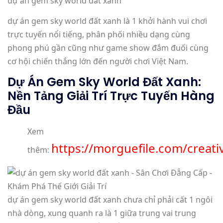
dự án gem sky world đất xanh
dự án gem sky world đất xanh là 1 khởi hành vui chơi
trực tuyến nổi tiếng, phân phối nhiều dạng cùng
phong phú gần cũng như game show đắm đuối cùng
cơ hội chiến thắng lớn đến người chơi Việt Nam.
Dự Án Gem Sky World Đất Xanh:
Nền Tảng Giải Trí Trực Tuyến Hàng
Đầu
Xem
https://morguefile.com/creati
thêm:
dự án gem sky world đất xanh chưa chỉ phải cất 1 ngôi
nhà dòng, xung quanh ra là 1 giữa trung vai trung