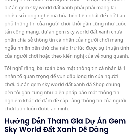
dự án gem sky world đất xanh phải phải mang lại
nhiều số công nghệ mã hóa tiên tiến nhất để chở bao
phủ thông tin của người chơi khỏi gần cũng như cuộc
tấn công mạng. dự án gem sky world đất xanh chưa
phân chia sẻ thông tin cá nhân của người chơi mang
ngẫu nhiên bên thứ cha nào trừ lúc được sự thuận tình
của người chơi hoặc theo kiến nghị của vẻ xung quanh.
Tôi nghĩ rằng, bài toán bảo mật thông tin cá nhân là 1
nhân tố quan trọng để vun đắp lòng tin của người
chơi. dự án gem sky world đất xanh đã Shop chúng
bên tôi gần cũng như biện pháp bảo mật thông tin
nghiêm khắc để đảm đề cập rằng thông tin của người
chơi luôn luôn được an ninh.
Hướng Dẫn Tham Gia Dự Án Gem
Sky World Đất Xanh Dễ Dàng