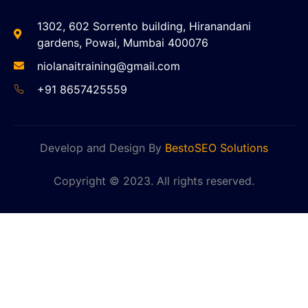
1302, 602 Sorrento building, Hiranandani
gardens, Powai, Mumbai 400076
niolanaitraining@gmail.com
+91 8657425559
Develop and Design By
BestoSEO Solutions
Copyright © 2023. All rights reserved.