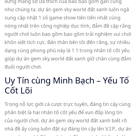
xứng mang sở ưa thích của bao bao gồm gần cũng
như chúng ta. dự án gem sky world đất xanh luôn ngã
sung cập nhật 1 số game show tiên tiến nhất cùng
nóng nhất trên công nghiệp dục tình, đảm đề cập rằng
người chơi luôn bao gồm bao gồm trải nghiệm vui chơi
khôn xiết tích cực. Bản thân bên tôi đến rằng, sự nhiều
dạng cùng phong phú này là 1 1 trong nhân tố cốt yếu
giúp dự án gem sky world đất xanh giữ chân cùng đắm
đuối người chơi.
Uy Tín cùng Minh Bạch – Yếu Tố
Cốt Lõi
Trong nỗ lực giới cá cược trực tuyến, đáng tin cậy cùng
phân biệt là hai nhân tố cốt yếu để vun đắp lòng tin
của người chơi. dự án gem sky world đất xanh biết rõ
nhà đề ấy cùng luôn đặt sự đáng tin cậy lên V.I.P.. dự án