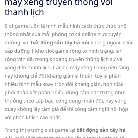
máy xèng truyền thống với
thanh lịch
Slot game luôn là hình mẫu hình cách thức thức phổ
thông nhất của mỗi phòng cơ cá online trực tuyến
đường, với
bất động sản tây hà nội
không ngoại lệ lúc
cấp dưỡng 1 kho slot game rộng to hình trạng, lan
rộng vấn đề, trong khoảng truyền thống lịch sử vẻ
vang đến thanh lịch. Các bộ máy xèng trong nền tảng
này không chỉ đối kháng giản là thuần tuý là phần
nhiều hình mẫu xoay tròn đối kháng giản, hơn nữa
phối đoàn kết phần nhiều dũng cảm đặc trưng như
thưởng theo cấp bậc, công dụng nhân đôi, hay vòng
quay không lấy tầm giá để thi công cảm nghĩ hồi hộp
với phấn khích cao nhất.
Trong thị trường slot game tại
bất động sản tây hà