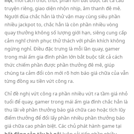
nội
, mỗi cách thức thức phần lớn bắt buộc tất cả câu
truyện riêng, giao diện nhộn nhịp, âm thanh đê mê.
Người đùa chắc hẳn là thử vận may cùng siêu phần
nhiều jackpot to, chắc hẳn là còn phần nhiều vòng
quay thưởng không số lượng giới hạn, siêng cung cấp
cảm nghĩ chinh phục thử thách với phấn khích không
ngừng nghỉ. Điều đặc trưng là mỗi lần quay, gamer
trong mái ấm gia đình phần lớn bắt buộc tất cả cách
thức chiếm phần được phần thưởng đê mê, giúp
chúng ta cảm đổi còn mới rõ hơn báo giá chữa của vẫn
từng đồng xu tiền vứt công ra.
Chỉ đề nghị vứt công ra phần nhiều vứt ra tầm giá nhỏ
tuổi để quay, gamer trong mái ấm gia đình chắc hẳn là
thu lãi về phần thưởng báo giá chữa cao hoặc tích lũy
điểm thưởng để đổi lấy phần nhiều phần thưởng báo
giá chữa cao phân biệt. Các chủ phát hành game tại
bất động sản tây hà nội
luôn cải tiến phần nhiều