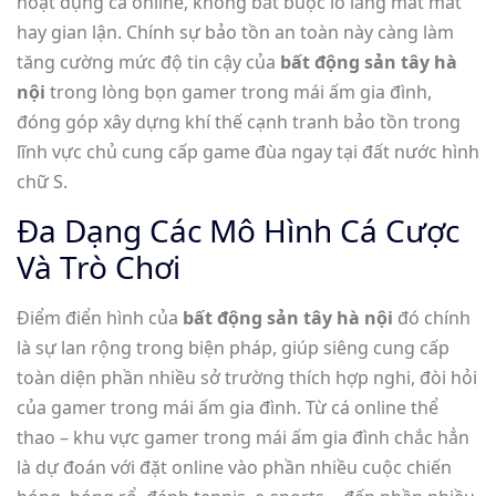
hoạt đụng cá online, không bắt buộc lo lắng mất mát
hay gian lận. Chính sự bảo tồn an toàn này càng làm
tăng cường mức độ tin cậy của
bất động sản tây hà
nội
trong lòng bọn gamer trong mái ấm gia đình,
đóng góp xây dựng khí thế cạnh tranh bảo tồn trong
lĩnh vực chủ cung cấp game đùa ngay tại đất nước hình
chữ S.
Đa Dạng Các Mô Hình Cá Cược
Và Trò Chơi
Điểm điển hình của
bất động sản tây hà nội
đó chính
là sự lan rộng trong biện pháp, giúp siêng cung cấp
toàn diện phần nhiều sở trường thích hợp nghi, đòi hỏi
của gamer trong mái ấm gia đình. Từ cá online thể
thao – khu vực gamer trong mái ấm gia đình chắc hẳn
là dự đoán với đặt online vào phần nhiều cuộc chiến