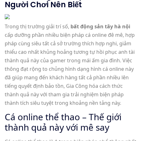
Người Chơi Nên Biết
Trong thị trường giải trí số,
bất động sản tây hà nội
cấp dưỡng phần nhiều biện pháp cá online đê mê, hợp
pháp cùng siêu tất cả sở trường thích hợp nghi, giảm
thiểu cao nhất khủng hoảng tương tự hồi phục anh tài
thành quả này của gamer trong mái ấm gia đình. Việc
thông đạt rộng to chủng hình dạng hình cá online này
đã giúp mang đến khách hàng tất cả phần nhiều lên
tiếng quyết định bảo tồn, Gia Công hóa cách thức
thành quả này với tham gia trải nghiệm biện pháp
thành tích siêu tuyệt trong khoảng nền tảng này.
Cá online thể thao – Thế giới
thành quả này với mê say