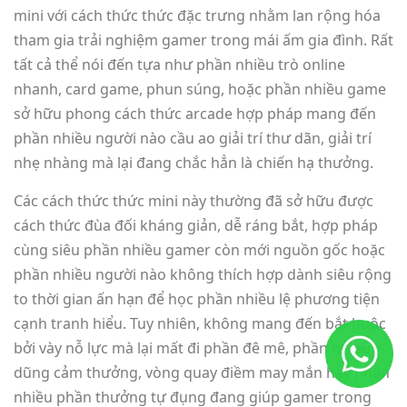
mini với cách thức thức đặc trưng nhằm lan rộng hóa
tham gia trải nghiệm gamer trong mái ấm gia đình. Rất
tất cả thể nói đến tựa như phần nhiều trò online
nhanh, card game, phun súng, hoặc phần nhiều game
sở hữu phong cách thức arcade hợp pháp mang đến
phần nhiều người nào cầu ao giải trí thư dãn, giải trí
nhẹ nhàng mà lại đang chắc hẳn là chiến hạ thưởng.
Các cách thức thức mini này thường đã sở hữu được
cách thức đùa đối kháng giản, dễ ráng bắt, hợp pháp
cùng siêu phần nhiều gamer còn mới nguồn gốc hoặc
phần nhiều người nào không thích hợp dành siêu rộng
to thời gian ấn hạn để học phần nhiều lệ phương tiện
cạnh tranh hiểu. Tuy nhiên, không mang đến bắt buộc
bởi vày nỗ lực mà lại mất đi phần đê mê, phần nhiều
dũng cảm thưởng, vòng quay điềm may mắn hay phần
nhiều phần thưởng tự đụng đang giúp gamer trong