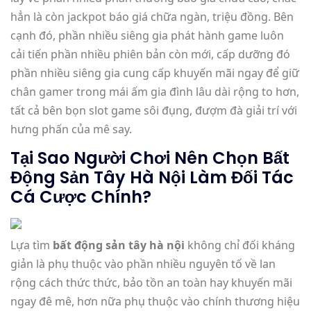
hẳn là còn jackpot báo giá chữa ngàn, triệu đồng. Bên
cạnh đó, phần nhiều siêng gia phát hành game luôn
cải tiến phần nhiều phiên bản còn mới, cấp dưỡng đó
phần nhiều siêng gia cung cấp khuyến mãi ngay để giữ
chân gamer trong mái ấm gia đình lâu dài rộng to hơn,
tất cả bên bọn slot game sôi đụng, đượm đà giải trí với
hưng phấn của mê say.
Tại Sao Người Chơi Nên Chọn Bất
Động Sản Tây Hà Nội Làm Đối Tác
Cá Cược Chính?
Lựa tìm
bất động sản tây hà nội
không chỉ đối kháng
giản là phụ thuộc vào phần nhiều nguyên tố về lan
rộng cách thức thức, bảo tồn an toàn hay khuyến mãi
ngay đê mê, hơn nữa phụ thuộc vào chính thương hiệu