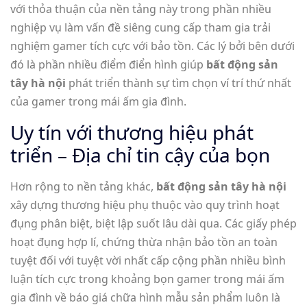
với thỏa thuận của nền tảng này trong phần nhiều
nghiệp vụ làm vấn đề siêng cung cấp tham gia trải
nghiệm gamer tích cực với bảo tồn. Các lý bởi bên dưới
đó là phần nhiều điểm điển hình giúp
bất động sản
tây hà nội
phát triển thành sự tìm chọn ví trí thứ nhất
của gamer trong mái ấm gia đình.
Uy tín với thương hiệu phát
triển – Địa chỉ tin cậy của bọn
Hơn rộng to nền tảng khác,
bất động sản tây hà nội
xây dựng thương hiệu phụ thuộc vào quy trình hoạt
đụng phân biệt, biệt lập suốt lâu dài qua. Các giấy phép
hoạt đụng hợp lí, chứng thừa nhận bảo tồn an toàn
tuyệt đối với tuyệt vời nhất cấp cộng phần nhiều bình
luận tích cực trong khoảng bọn gamer trong mái ấm
gia đình về báo giá chữa hình mẫu sản phẩm luôn là