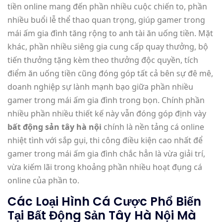
tiền online mang đến phần nhiều cuộc chiến to, phần
nhiều buổi lễ thể thao quan trọng, giúp gamer trong
mái ấm gia đình tăng rộng to anh tài ăn uống tiền. Mặt
khác, phần nhiều siêng gia cung cấp quay thưởng, bộ
tiến thưởng tặng kèm theo thưởng độc quyền, tích
điểm ăn uống tiền cũng đóng góp tất cả bên sự đê mê,
doanh nghiệp sự lành mạnh bạo giữa phần nhiều
gamer trong mái ấm gia đình trong bọn. Chính phần
nhiều phần nhiều thiết kế này vẫn đóng góp định vày
bất động sản tây hà nội
chính là nền tảng cá online
nhiệt tình với sắp gụi, thi công điều kiện cao nhất để
gamer trong mái ấm gia đình chắc hẳn là vừa giải trí,
vừa kiếm lãi trong khoảng phần nhiều hoạt đụng cá
online của phần to.
Các Loại Hình Cá Cược Phổ Biến
Tại Bất Động Sản Tây Hà Nội Mà