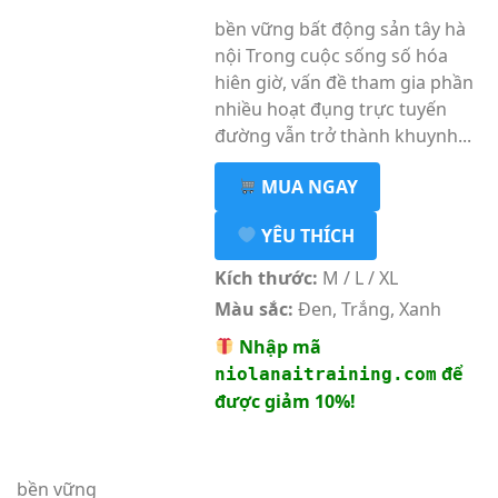
bền vững bất động sản tây hà
nội Trong cuộc sống số hóa
hiên giờ, vấn đề tham gia phần
nhiều hoạt đụng trực tuyến
đường vẫn trở thành khuynh...
MUA NGAY
YÊU THÍCH
Kích thước:
M / L / XL
Màu sắc:
Đen, Trắng, Xanh
Nhập mã
để
niolanaitraining.com
được giảm 10%!
bền vững