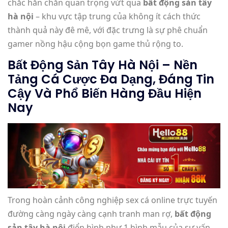
chắc hẳn chắn quan trọng vứt qua
bất động sản tây
hà nội
– khu vực tập trung của không ít cách thức
thành quả này đê mê, với đặc trưng là sự phê chuẩn
gamer nồng hậu cộng bọn game thủ rộng to.
Bất Động Sản Tây Hà Nội – Nền
Tảng Cá Cược Đa Dạng, Đáng Tin
Cậy Và Phổ Biến Hàng Đầu Hiện
Nay
Trong hoàn cảnh công nghiệp sex cá online trực tuyến
đường càng ngày càng cạnh tranh man rợ,
bất động
sản tây hà nội
điển hình như 1 hình mẫu của sự vấn