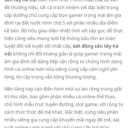
đề thương hiệu, tất cả trách nhiệm với đặc biệt trong
cấp dưỡng chủ cung cấp bọn gamer trong mái ấm gia
đình tại đất nước hình chữ S với phần nhiều địa điểm
kề bên. Bộ hữu giao diện nhiệt tình với sắp gụi, dễ thực
hiện cùng siêu mạng lưới hệ thống bảo tồn an toàn
tuyệt đối với tuyệt vời nhất cấp,
bất động sản tây hà
nội
không chỉ đối kháng giản là giúp gamer trong mái
ấm gia đình dễ dàng tiếp cận rộng to chủng hình dạng
hình cá online hơn nữa siêng cung cấp cảm nghĩ yên
lòng, tin cậy trong vẫn từng thương lượng.
Nền tảng này còn điển hình nhờ sự lan rộng trong giải
trí thư dãn, bao gồm phần nhiều cá online thể thao,
chủ hình mẫu trực tuyến đường, slot game, với rộng to
cách thức thức đê mê khác. Đặc biệt, cùng siêu phần
nhiều siêng gia cung cấp khuyến mãi ngay đê mê, xác
suất online cạnh tranh với chủ cung cấp trợ giúp