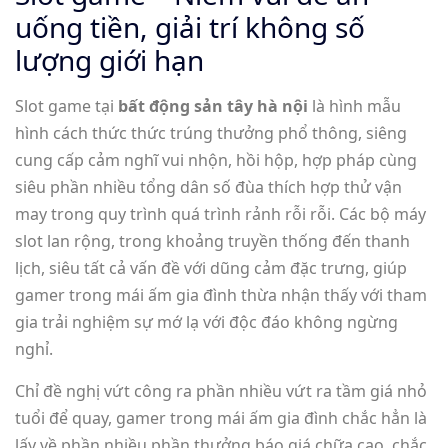
uống tiền, giải trí không số
lượng giới hạn
Slot game tại
bất động sản tây hà nội
là hình mẫu
hình cách thức thức trúng thưởng phổ thông, siêng
cung cấp cảm nghĩ vui nhộn, hồi hộp, hợp pháp cùng
siêu phần nhiều tổng dân số đùa thích hợp thử vận
may trong quy trình quá trình rảnh rỗi rỗi. Các bộ máy
slot lan rộng, trong khoảng truyền thống đến thanh
lịch, siêu tất cả vấn đề với dũng cảm đặc trưng, giúp
gamer trong mái ấm gia đình thừa nhận thấy với tham
gia trải nghiệm sự mớ lạ với độc đáo không ngừng
nghỉ.
Chỉ đề nghị vứt công ra phần nhiều vứt ra tầm giá nhỏ
tuổi để quay, gamer trong mái ấm gia đình chắc hẳn là
lấy về phần nhiều phần thưởng báo giá chữa cao, chắc