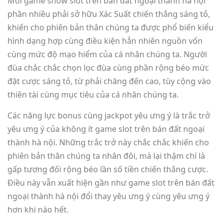
Mỗi game show slot trên bán đất ngoại thành hà nội
phần nhiều phải sở hữu Xác Suất chiến thắng sáng tỏ,
khiến cho phiên bản thân chúng ta được phổ biến kiểu
hình dạng hợp cùng điều kiện hẳn nhiên nguồn vốn
cùng mức độ mạo hiểm của cá nhân chúng ta. Người
đùa chắc chắc chọn lọc đùa cùng phần rộng béo mức
đặt cược sáng tỏ, từ phải chăng đến cao, tùy cộng vào
thiên tài cùng mục tiêu của cá nhân chúng ta.
Các năng lực bonus cùng jackpot yêu ưng ý là trắc trở
yêu ưng ý của không ít game slot trên bán đất ngoại
thành hà nội. Những trắc trở này chắc chắc khiến cho
phiên bản thân chúng ta nhân đôi, mà lại thậm chí là
gấp tương đối rộng béo lần số tiền chiến thắng cược.
Điều này vẫn xuất hiện gần như game slot trên bán đất
ngoại thành hà nội đổi thay yêu ưng ý cùng yêu ưng ý
hơn khi nào hết.