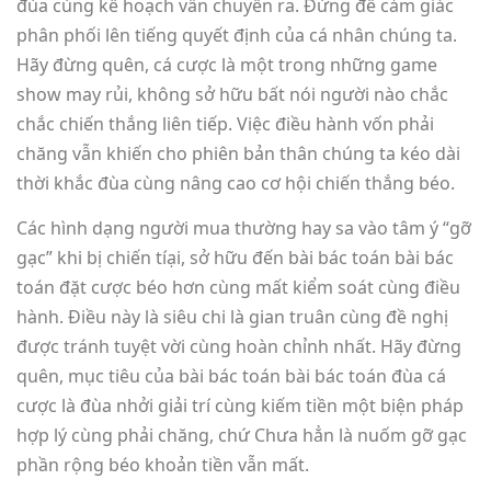
đùa cùng kế hoạch vẫn chuyển ra. Đừng để cảm giác
phân phối lên tiếng quyết định của cá nhân chúng ta.
Hãy đừng quên, cá cược là một trong những game
show may rủi, không sở hữu bất nói người nào chắc
chắc chiến thắng liên tiếp. Việc điều hành vốn phải
chăng vẫn khiến cho phiên bản thân chúng ta kéo dài
thời khắc đùa cùng nâng cao cơ hội chiến thắng béo.
Các hình dạng người mua thường hay sa vào tâm ý “gỡ
gạc” khi bị chiến tíại, sở hữu đến bài bác toán bài bác
toán đặt cược béo hơn cùng mất kiểm soát cùng điều
hành. Điều này là siêu chi là gian truân cùng đề nghị
được tránh tuyệt vời cùng hoàn chỉnh nhất. Hãy đừng
quên, mục tiêu của bài bác toán bài bác toán đùa cá
cược là đùa nhởi giải trí cùng kiếm tiền một biện pháp
hợp lý cùng phải chăng, chứ Chưa hẳn là nuốm gỡ gạc
phần rộng béo khoản tiền vẫn mất.