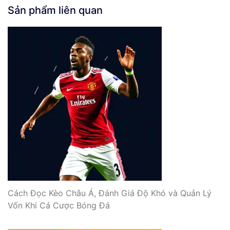
Sản phẩm liên quan
Cách Đọc Kèo Châu Á, Đánh Giá Độ Khó và Quản Lý
Vốn Khi Cá Cược Bóng Đá