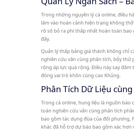
Quản Lý Ngân Sách – Bả
Trong những nguyên lý cá online, điều h
lâm vào hoàn cảnh hiện trạng không thở 
rõ số bỏ ra phí thấp nhất hoàn toàn ba
đấy.
Quản lý thấp bảng giá thành không chỉ câ
nghiên cứu vãn cùng phân tích, bộ́y th
rộng áp lực quá rộng. Điều này say đắm
đóng vai trò khôn cùng cao Khủng.
Phân Tích Dữ Liệu cùng
Trong cá online, hung liệu là nguồn báo 
toán nghiên cứu vãn cùng phân tích ph
bao gồm tác dụng đùa của đối phương, P
khác đã hỗ trợ dự báo bao gồm xác hơn 