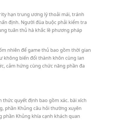
ty hạn trung ương lý thoải mái, tránh
hấn định. Người đùa buộc phải kiểm tra
cùng tuân thủ hà khắc lề phương pháp
 nuốm nhiên để game thủ bao gồm thời gian
ư không biến đổi thành khôn cùng lan
hức, cảm hứng cùng chức năng phần đa
m thức quyết định bao gồm xác. bài xích
g, phần Khủng câu hỏi thường xuyên
ng phần Khủng khía cạnh khách quan