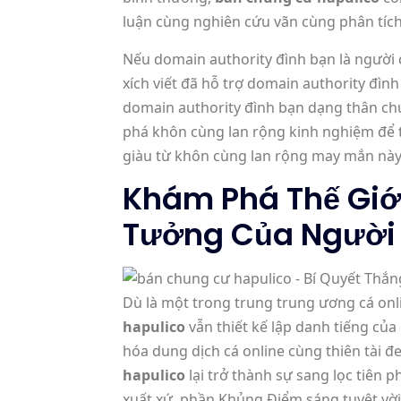
luận cùng nghiên cứu vãn cùng phân tích
Nếu domain authority đình bạn là người
xích viết đã hỗ trợ domain authority đìn
domain authority đình bạn dạng thân c
phá khôn cùng lan rộng kinh nghiệm để 
giàu từ khôn cùng lan rộng may mắn này
Khám Phá Thế Giớ
Tưởng Của Người
Dù là một trong trung trung ương cá on
hapulico
vẫn thiết kế lập danh tiếng củ
hóa dung dịch cá online cùng thiên tài đ
hapulico
lại trở thành sự sang lọc tiên
xuất xứ, phần Khủng Điểm sáng tuyệt vời