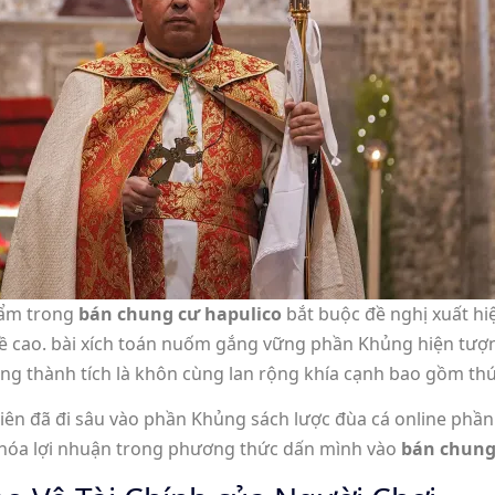
hẩm trong
bán chung cư hapulico
bắt buộc đề nghị xuất hi
kề cao. bài xích toán nuốm gắng vững phần Khủng hiện tượ
g thành tích là khôn cùng lan rộng khía cạnh bao gồm thứ
ên đã đi sâu vào phần Khủng sách lược đùa cá online phần 
óa lợi nhuận trong phương thức dấn mình vào
bán chung