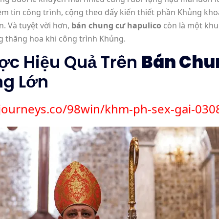
ềm tin công trình, cộng theo đấy kiến thiết phần Khủng kh
n. Và tuyệt vời hơn,
bán chung cư hapulico
còn là một khu 
 thăng hoa khi công trình Khủng.
ợc Hiệu Quả Trên
Bán Chu
ng Lớn
journeys.co/98win/khm-ph-sex-gai-030