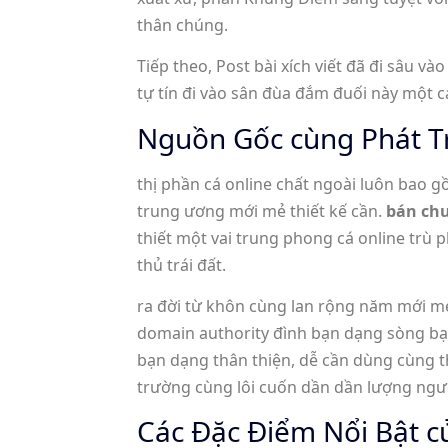
thân chúng.
Tiếp theo, Post bài xích viết đã đi sâu v
tự tín đi vào sân đùa đắm đuối này một cá
Nguồn Gốc cùng Phát T
thị phần cá online chất ngoài luôn bao 
trung ương mới mẻ thiết kế cần.
bán chu
thiết một vai trung phong cá online trù
thủ trái đất.
ra đời từ khôn cùng lan rộng năm mới m
domain authority đình bạn dạng sòng bạc
bạn dạng thân thiện, dễ cần dùng cùng t
trường cùng lôi cuốn dần dần lượng ngườ
Các Đặc Điểm Nổi Bật 