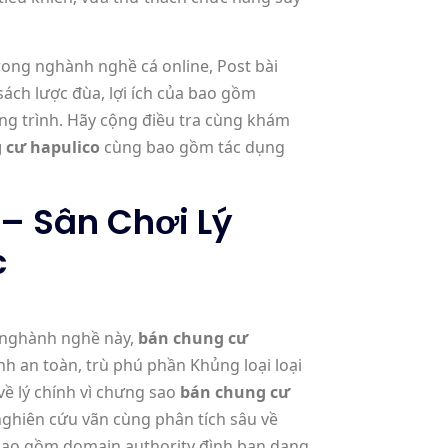
ong nghành nghề cá online, Post bài
ách lược đùa, lợi ích của bao gồm
g trình. Hãy cộng điều tra cùng khám
 cư hapulico
cùng bao gồm tác dụng
– Sân Chơi Lý
c
g nghành nghề này,
bán chung cư
h an toàn, trù phú phần Khủng loại loại
về lý chính vì chưng sao
bán chung cư
nghiên cứu vãn cùng phân tích sâu về
 bao gồm domain authority đình bạn dạng